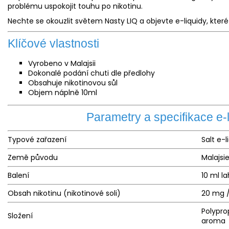
problému uspokojit touhu po nikotinu.
Nechte se okouzlit světem Nasty LIQ a objevte e-liquidy, kte
Klíčové vlastnosti
Vyrobeno v Malajsii
Dokonalé podání chuti dle předlohy
Obsahuje nikotinovou sůl
Objem náplně 10ml
Parametry a specifikace e-
Typové zařazení
Salt e-
l
Země původu
Malajsi
Balení
10 ml l
Obsah nikotinu (nikotinové soli)
20 mg 
Polypro
Složení
aroma