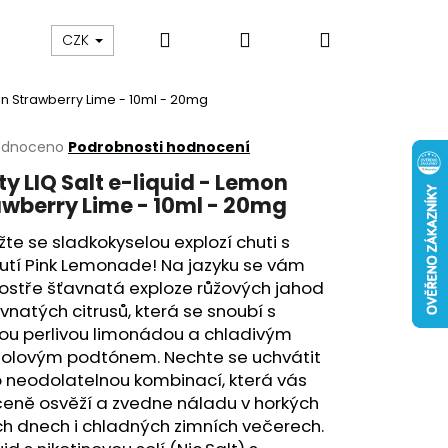
Hledat
Přihlášení
Nákupní
 nám
Obch. podmínky
Reklamace
Odstou
CZK
mon Strawberry Lime - 10ml - 20mg
košík
rné
odnoceno
Podrobnosti hodnocení
cení
y LIQ Salt e-liquid - Lemon
ktu
awberry Lime - 10ml - 20mg
te se sladkokyselou explozí chuti s
utí Pink Lemonade! Na jazyku se vám
ček.
ostře šťavnatá exploze růžových jahod
vnatých citrusů, která se snoubí s
ou perlivou limonádou a chladivým
olovým podtónem. Nechte se uchvátit
 neodolatelnou kombinací, která vás
Následující
čeně osvěží a zvedne náladu v horkých
ch dnech i chladných zimních večerech.