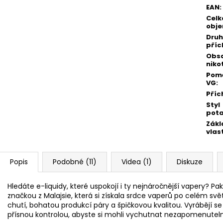
EAN
:
Celk
obj
Druh
příc
Obs
niko
Pomě
VG
:
Příc
Styl
pot
Zákl
vlas
Popis
Podobné (11)
Videa (1)
Diskuze
Hledáte e-liquidy, které uspokojí i ty nejnáročnější vapery? P
značkou z Malajsie, která si získala srdce vaperů po celém svět
chutí, bohatou produkcí páry a špičkovou kvalitou. Vyrábějí se
přísnou kontrolou, abyste si mohli vychutnat nezapomenuteln