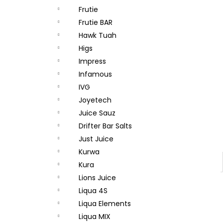
Frutie
Frutie BAR
Hawk Tuah
Higs
Impress
Infamous
IVG
Joyetech
Juice Sauz
Drifter Bar Salts
Just Juice
Kurwa
Kura
Lions Juice
Liqua 4S
Liqua Elements
Liqua MIX