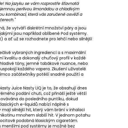
de! Na jazyku se vám rozprostře šťavnatá
 s jemnou perlivou limonádou a chladivým
u kombinací, která vás zaručeně osvěží a
čerech."
á, že vytváří diskrétní množství páry a jsou
jakými jsou například oblíbené Pod systémy.
t) a ať už se rozhodnete pro lehčí nebo silnější
ečlivě vybraných ingrediencí a s maximální
í kvalitu a dokonalý chuťový profil v každé
í chladivé tóny, jemné tabákové nuance, nebo
á uspokojí každého vapera. Zkušení uživatelé
tímco začátečníky potěší snadné použití a
sty Juice Nasty LIQ je to, že obsahují dnes
věrného podání chuti, což přináší ještě větší
racovávána do posledního puntíku, dokud
asických e-liquidů nabízí náplně s
mají silnější hit, který vám brání v inhalaci
le nikotinu mnohem slabší hit. V jednom potahu
 pocitově podobná klasickým cigaretám.
i s menšími pod systémy je možné bez