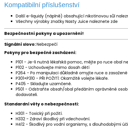
Kompatibilní příslušenství
Další e-liquidy (náplně) obsahující nikotinovou sůl nale
Všechny výrobky značky Nasty Juice naleznete
zde
Bezpečnostní pokyny a upozornění!
Signální slovo:
Nebezpečí
Pokyny pro bezpečné zacházení:
P101 - Je-li nutná lékařská pomoc, mějte po ruce obal ne
P102 - Uchovávejte mimo dosah dětí
P264 - Po manipulaci důkladně omyjte ruce a zasažené č
P301+P310 - PŘI POŽITÍ: Okamžitě volejte lékaře.
P405 - Skladujte uzamčené.
P501 - Odstraňte obsah/obal předáním oprávněné osob
dodavateli.
Standardní věty o nebezpečnosti:
H301 - Toxický při požití.
H332 - Zdraví škodlivý při vdechování.
H412 - Škodlivý pro vodní organismy, s dlouhodobými úči