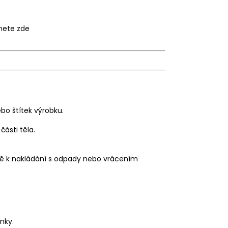
znete
zde
bo štítek výrobku.
ásti těla.
ě k nakládání s odpady nebo vrácením
nky.