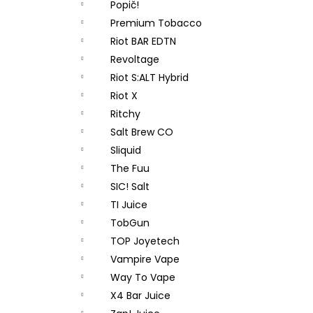
Popič!
Premium Tobacco
Riot BAR EDTN
Revoltage
Riot S:ALT Hybrid
Riot X
Ritchy
Salt Brew CO
Sliquid
The Fuu
SIC! Salt
TI Juice
TobGun
TOP Joyetech
Vampire Vape
Way To Vape
X4 Bar Juice