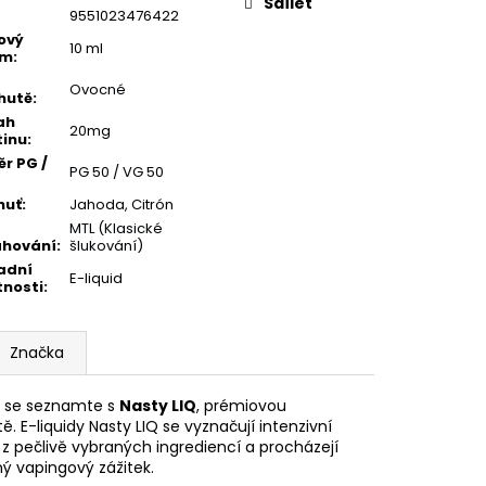
Sdílet
9551023476422
ový
10 ml
em
:
Ovocné
hutě
:
ah
20mg
tinu
:
r PG /
PG 50 / VG 50
huť
:
Jahoda, Citrón
MTL (Klasické
ahování
:
šlukování)
adní
E-liquid
tnosti
:
Značka
ak se seznamte s
Nasty LIQ
, prémiovou
ě. E-liquidy Nasty LIQ se vyznačují intenzivní
 z pečlivě vybraných ingrediencí a procházejí
ý vapingový zážitek.