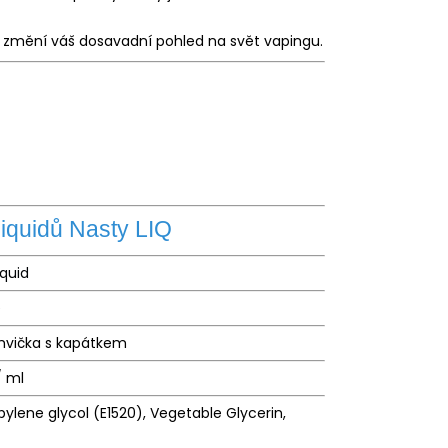
ré změní váš dosavadní pohled na svět vapingu.
liquidů Nasty LIQ
iquid
e
ahvička s kapátkem
/ ml
pylene glycol (E1520), Vegetable Glycerin,