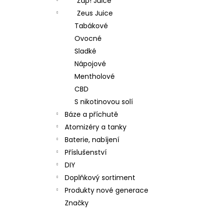
Zap! Juice
Zeus Juice
Tabákové
Ovocné
Sladké
Nápojové
Mentholové
CBD
S nikotinovou solí
Báze a příchutě
Atomizéry a tanky
Baterie, nabíjení
Příslušenství
DIY
Doplňkový sortiment
Produkty nové generace
Značky