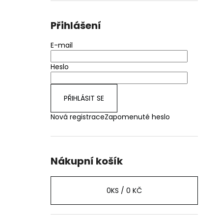
Přihlášení
E-mail
Heslo
PŘIHLÁSIT SE
Nová registrace
Zapomenuté heslo
Nákupní košík
0
KS /
0 KČ