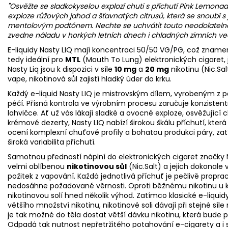
"Osvěžte se sladkokyselou explozí chuti s příchutí Pink Lemona
exploze růžových jahod a šťavnatých citrusů, která se snoubí
mentolovým podtónem. Nechte se uchvátit touto neodolatelno
zvedne náladu v horkých letních dnech i chladných zimních ve
E-liquidy Nasty LIQ mají koncentraci 50/50
VG
/
PG
, což znamen
tedy ideální pro
MTL
(Mouth To Lung) elektronických cigaret, 
Nasty Liq jsou k dispozici v síle
10 mg
a
20 mg
nikotinu (Nic.Sal
vape, nikotinová sůl zajistí hladký úder do krku.
Každý
e-liquid
Nasty LIQ je mistrovským dílem, vyrobeným z p
péčí. Přísná kontrola ve výrobním procesu zaručuje konzistentn
lahvičce. Ať už vás lákají sladké a ovocné exploze, osvěžujíc
krémové dezerty, Nasty LIQ nabízí širokou škálu příchutí, kter
ocení komplexní chuťové profily a bohatou produkci páry, za
široká variabilita příchutí.
Samotnou předností náplní do elektronických cigaret značky Na
velmi oblíbenou
nikotinovou sůl
(Nic.Salt) a jejich dokonale 
požitek z vapování. Každá jednotlivá příchuť je pečlivě prop
nedosáhne požadované věrnosti. Oproti běžnému nikotinu u kl
nikotinovou solí hned několik výhod. Zatímco klasické e-liquidy 
většího množství nikotinu, nikotinové soli dávají při stejné sí
je tak možné do těla dostat větší dávku nikotinu, která bude
Odpadá tak nutnost nepřetržitého potahování e-cigarety a 