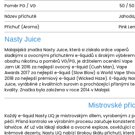
Poměr PG / VG
50 / 50
Název příchutě
Jahoda,
Příchuť (Aroma)
Pink L
Nasty Juice
Malajsijská značka Nasty Juice, která si získala srdce vaperů
sladkými a ovocnými příchutěmi e-liquidů s širokým výběrem
obsahu nikotinu a poměrů VG/PG, je držitelem ocenění Vape
Jam UK 2016 za nejlepší ovocný e-liquid (Cush Man), Vape
Awards 2017 za nejlepší e-liquid (Slow Blow) a World Vape Sho
2018 za nejlepší prémiový e-liquid (Wicked Haze). E-liquidy Na
Juice, vyráběné z kvalitních surovin a procházející přísnými te
kvality. Značka byla založena v roce 2014 v Malajsii.
Mistrovské pří
Každý e-liquid Nasty LIQ je mistrovským dílem, vyrobeným z p
péčí. Přísná kontrola ve výrobním procesu zaručuje konzistentn
lahvičce. Ať už vás lákají sladké a ovocné exploze, osvěžujíc
krémové dezerty, Nasty LIQ nabízí širokou škálu příchutí, kter