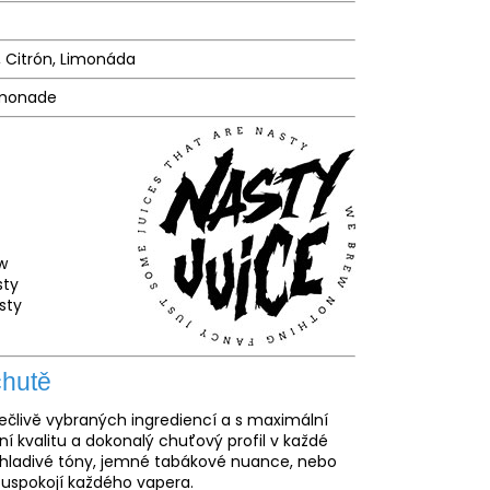
 Citrón, Limonáda
emonade
w
sty
sty
chutě
ečlivě vybraných ingrediencí a s maximální
í kvalitu a dokonalý chuťový profil v každé
í chladivé tóny, jemné tabákové nuance, nebo
á uspokojí každého vapera.