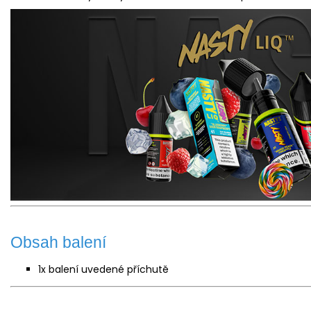
Obsah balení
1x balení uvedené příchutě