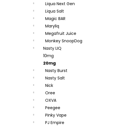
Liqua Next Gen
Liqua Salt
Magic BAR
Maryliq
Megafruit Juice
Monkey SnoopDog
Nasty LIQ
10mg
20mg
Nasty Burst
Nasty Salt
Nick
Oree
OXVA
Peegee
Pinky Vape
PJ Empire