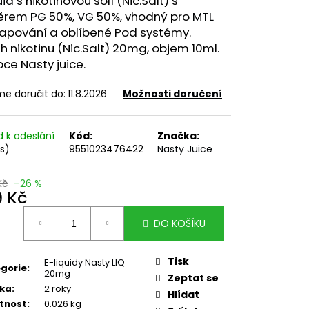
uid
s nikotinovou solí (Nic.Salt) s
SHIP 10ML 18MG
ěrem
PG
50%,
VG
50%, vhodný pro
MTL
vapování a oblíbené Pod systémy.
č
 nikotinu (Nic.Salt) 20mg, objem 10ml.
ce Nasty juice.
e doručit do:
11.8.2026
Možnosti doručení
d k odeslání
Kód:
Značka:
ks)
9551023476422
Nasty Juice
Kč
–26 %
9 Kč
ná
DO KOŠÍKU
:
Tisk
E-liquidy Nasty LIQ
gorie
:
20mg
Zeptat se
ka
:
2 roky
Hlídat
tnost
:
0.026 kg