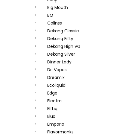
JOYETECH BF SS316 ATOMIZER 0,6OHM
l
Big Mouth
48 Kč
BO
Colinss
Dekang Classic
Dekang Fifty
Dekang High VG
Dekang Silver
Dinner Lady
Dr. Vapes
Dreamix
Ecoliquid
Edge
Electra
ElfLiq
Elux
Emporio
Flavormonks