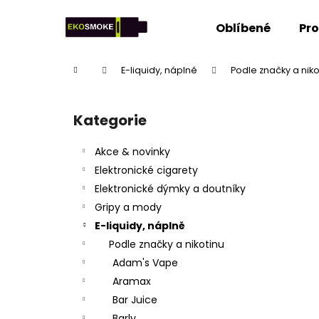
K
Přejít
na
o
Oblíbené
Pr
obsah
Zpět
Zpět
š
do
do
í
Domů
E-liquidy, náplně
Podle značky a niko
k
obchodu
obchodu
P
o
Kategorie
Přeskočit
s
kategorie
t
Akce & novinky
r
Elektronické cigarety
a
Elektronické dýmky a doutníky
n
Gripy a mody
n
E-liquidy, náplně
í
Podle značky a nikotinu
p
Adam's Vape
a
Aramax
n
Bar Juice
e
Barly