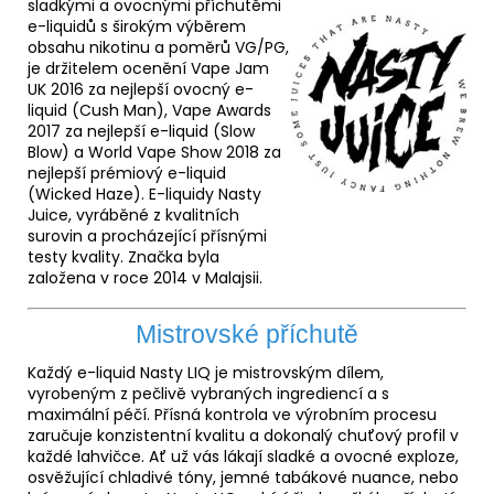
sladkými a ovocnými příchutěmi
e-liquidů s širokým výběrem
obsahu nikotinu a poměrů VG/PG,
je držitelem ocenění Vape Jam
UK 2016 za nejlepší ovocný e-
liquid (Cush Man), Vape Awards
2017 za nejlepší e-liquid (Slow
Blow) a World Vape Show 2018 za
nejlepší prémiový e-liquid
(Wicked Haze). E-liquidy Nasty
Juice, vyráběné z kvalitních
surovin a procházející přísnými
testy kvality. Značka byla
založena v roce 2014 v Malajsii.
Mistrovské příchutě
Každý e-liquid Nasty LIQ je mistrovským dílem,
vyrobeným z pečlivě vybraných ingrediencí a s
maximální péčí. Přísná kontrola ve výrobním procesu
zaručuje konzistentní kvalitu a dokonalý chuťový profil v
každé lahvičce. Ať už vás lákají sladké a ovocné exploze,
osvěžující chladivé tóny, jemné tabákové nuance, nebo