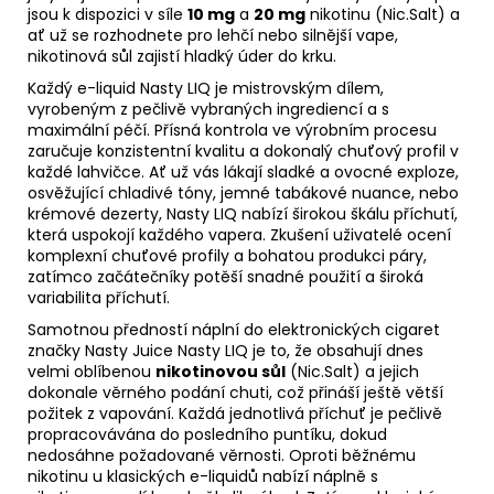
jsou k dispozici v síle
10 mg
a
20 mg
nikotinu (Nic.Salt) a
ať už se rozhodnete pro lehčí nebo silnější vape,
nikotinová sůl zajistí hladký úder do krku.
Každý
e-liquid
Nasty LIQ je mistrovským dílem,
vyrobeným z pečlivě vybraných ingrediencí a s
maximální péčí. Přísná kontrola ve výrobním procesu
zaručuje konzistentní kvalitu a dokonalý chuťový profil v
každé lahvičce. Ať už vás lákají sladké a ovocné exploze,
osvěžující chladivé tóny, jemné tabákové nuance, nebo
krémové dezerty, Nasty LIQ nabízí širokou škálu příchutí,
která uspokojí každého vapera. Zkušení uživatelé ocení
komplexní chuťové profily a bohatou produkci páry,
zatímco začátečníky potěší snadné použití a široká
variabilita příchutí.
Samotnou předností náplní do elektronických cigaret
značky Nasty Juice Nasty LIQ je to, že obsahují dnes
velmi oblíbenou
nikotinovou sůl
(Nic.Salt) a jejich
dokonale věrného podání chuti, což přináší ještě větší
požitek z vapování. Každá jednotlivá příchuť je pečlivě
propracovávána do posledního puntíku, dokud
nedosáhne požadované věrnosti. Oproti běžnému
nikotinu u klasických e-liquidů nabízí náplně s