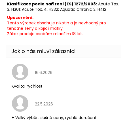
Klasifikace podle nařízení (ES) 1272/2008:
Acute Tox.
3, H301; Acute Tox. 4, H332; Aquatic Chronic 3, H412
Upozornění:
Tento výrobek obsahuje nikotin a je nevhodný pro
těhotné ženy a kojící matky.
Zákaz prodeje osobám mladším 18 let.
Hodnocení obchodu je 5 z 5 hvězdiček.
16.6.2026
Kvalita, rychlost
Hodnocení obchodu je 5 z 5 hvězdiček.
22.5.2026
+ Velký výběr, slušné ceny, rychlé doručení