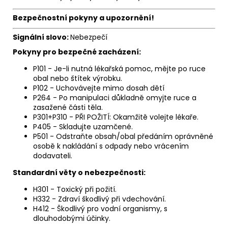
Bezpečnostní pokyny a upozornění!
Signální slovo:
Nebezpečí
Pokyny pro bezpečné zacházení:
P101 - Je-li nutná lékařská pomoc, mějte po ruce
obal nebo štítek výrobku.
P102 - Uchovávejte mimo dosah dětí
P264 - Po manipulaci důkladně omyjte ruce a
zasažené části těla.
P301+P310 - PŘI POŽITÍ: Okamžitě volejte lékaře.
P405 - Skladujte uzamčené.
P501 - Odstraňte obsah/obal předáním oprávněné
osobě k nakládání s odpady nebo vrácením
dodavateli.
Standardní věty o nebezpečnosti:
H301 - Toxický při požití.
H332 - Zdraví škodlivý při vdechování.
H412 - Škodlivý pro vodní organismy, s
dlouhodobými účinky.