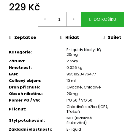
č
229 Kč
u
j
Měrná
DO KOŠÍKU
e
cena:
m
e
Zeptat se
Hlídat
Sdílet
E-liquidy Nasty LIQ
DEKANG
Kategorie
:
20mg
MALINA
10ML
Záruka
:
2 roky
11MG
Hmotnost
:
0.026 kg
169
EAN
:
9551023476477
Kč
Celkový objem
:
10 ml
Původně:
Druh příchutě
:
Ovocné
,
Chladivé
195
Obsah nikotinu
:
20mg
Kč
Poměr PG / VG
:
PG 50 / VG 50
Chladivá složka (ICE),
Příchuť
:
Třešeň
MTL (Klasické
Styl potahování
:
šlukování)
Základní vlastnosti
:
E-liquid