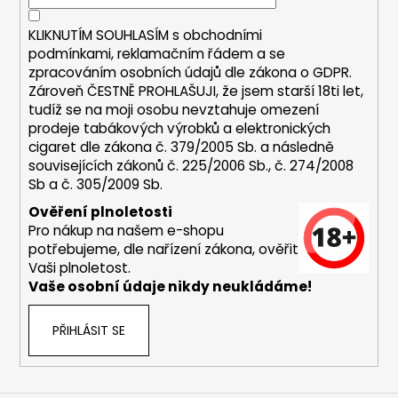
í
KLIKNUTÍM SOUHLASÍM s
obchodními
podmínkami,
reklamačním řádem a se
zpracováním osobních údajů dle zákona o
GDPR
.
Zároveň ČESTNĚ PROHLAŠUJI, že jsem starší 18ti let,
tudíž se na moji osobu nevztahuje omezení
prodeje tabákových výrobků a elektronických
cigaret dle zákona č. 379/2005 Sb. a následně
souvisejících zákonů č. 225/2006 Sb., č. 274/2008
Sb a č. 305/2009 Sb.
Ověření plnoletosti
Pro nákup na našem e-shopu
potřebujeme, dle nařízení zákona, ověřit
Vaši plnoletost.
Vaše osobní údaje nikdy neukládáme!
PŘIHLÁSIT SE