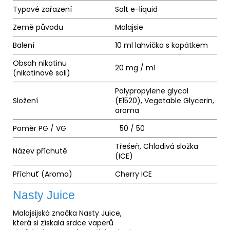
Typové zařazení
Salt e-
liquid
Země původu
Malajsie
Balení
10 ml lahvička s kapátkem
Obsah nikotinu
20 mg / ml
(nikotinové soli)
Polypropylene glycol
Složení
(E1520), Vegetable Glycerin,
aroma
Poměr PG / VG
50 / 50
Třešeň, Chladivá složka
Název příchutě
(ICE)
Příchuť (Aroma)
Cherry ICE
Nasty Juice
Malajsijská značka Nasty Juice,
která si získala srdce vaperů