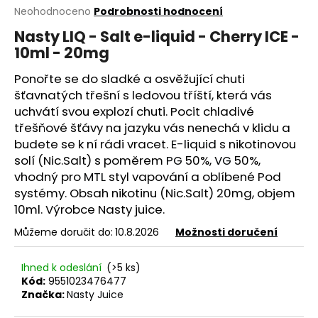
Průměrné
Neohodnoceno
Podrobnosti hodnocení
a
hodnocení
j
Nasty LIQ - Salt e-liquid - Cherry ICE -
produktu
10ml - 20mg
í
je
0,0
t
Ponořte se do sladké a osvěžující chuti
z
?
5
šťavnatých třešní s ledovou tříští, která vás
hvězdiček.
uchvátí svou explozí chuti. Pocit chladivé
třešňové šťávy na jazyku vás nenechá v klidu a
budete se k ní rádi vracet.
E-liquid
s nikotinovou
solí (Nic.Salt) s poměrem
PG
50%,
VG
50%,
HLEDAT
vhodný pro
MTL
styl vapování a oblíbené Pod
systémy. Obsah nikotinu (Nic.Salt) 20mg, objem
10ml. Výrobce Nasty juice.
D
Můžeme doručit do:
10.8.2026
Možnosti doručení
o
p
Ihned k odeslání
(>5 ks)
o
Kód:
9551023476477
r
Značka:
Nasty Juice
u