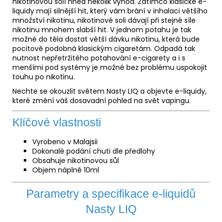
nikotinovou solí hned několik výhod. Zatímco klasické e-
liquidy mají silnější hit, který vám brání v inhalaci většího
množství nikotinu, nikotinové soli dávají při stejné síle
nikotinu mnohem slabší hit. V jednom potahu je tak
možné do těla dostat větší dávku nikotinu, která bude
pocitově podobná klasickým cigaretám. Odpadá tak
nutnost nepřetržitého potahování e-cigarety a i s
menšími pod systémy je možné bez problému uspokojit
touhu po nikotinu.
Nechte se okouzlit světem Nasty LIQ a objevte e-liquidy,
které změní váš dosavadní pohled na svět vapingu.
Klíčové vlastnosti
Vyrobeno v Malajsii
Dokonalé podání chuti dle předlohy
Obsahuje nikotinovou sůl
Objem náplně 10ml
Parametry a specifikace e-liquidů
Nasty LIQ