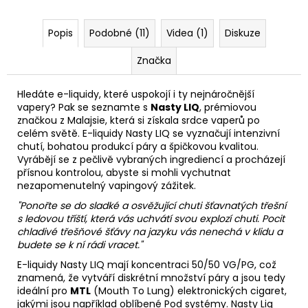
Popis
Podobné (11)
Videa (1)
Diskuze
Značka
Hledáte e-liquidy, které uspokojí i ty nejnáročnější
vapery? Pak se seznamte s
Nasty LIQ
, prémiovou
značkou z Malajsie, která si získala srdce vaperů po
celém světě. E-liquidy Nasty LIQ se vyznačují intenzivní
chutí, bohatou produkcí páry a špičkovou kvalitou.
Vyrábějí se z pečlivě vybraných ingrediencí a procházejí
přísnou kontrolou, abyste si mohli vychutnat
nezapomenutelný vapingový zážitek.
"Ponořte se do sladké a osvěžující chuti šťavnatých třešní
s ledovou tříští, která vás uchvátí svou explozí chuti. Pocit
chladivé třešňové šťávy na jazyku vás nenechá v klidu a
budete se k ní rádi vracet."
E-liquidy Nasty LIQ mají koncentraci 50/50
VG
/
PG
, což
znamená, že vytváří diskrétní množství páry a jsou tedy
ideální pro
MTL
(Mouth To Lung) elektronických cigaret,
jakými jsou například oblíbené Pod systémy. Nasty Liq