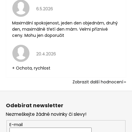
Hodnocení obchodu je 5 z 5 hvězdiček.
6.5.2026
Maximální spokojenost, jeden den objednám, druhý
den, maximálně třetí den mám. Velmi příznivé
ceny. Mohu jen doporučit
Hodnocení obchodu je 5 z 5 hvězdiček.
20.4.2026
+ Ochota, rychlost
Zobrazit další hodnocení
Z
á
Odebírat newsletter
p
Nezmeškejte žádné novinky či slevy!
a
t
E-mail