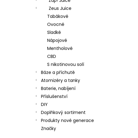
Zap! Juice
Zeus Juice
Tabákové
Ovocné
Sladké
Nápojové
Mentholové
CBD
S nikotinovou solí
Báze a příchutě
Atomizéry a tanky
Baterie, nabíjení
Příslušenství
DIY
Doplňkový sortiment
Produkty nové generace
Značky