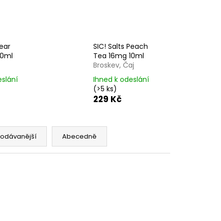
SHIP 10ML 18MG
č
Pear
SIC! Salts Peach
10ml
Tea 16mg 10ml
Broskev, Čaj
eslání
Ihned k odeslání
(>5 ks)
229 Kč
rodávanější
Abecedně
NOVINKA
811652537
Kód:
5902811652513
NELZE ZASLAT DO SK