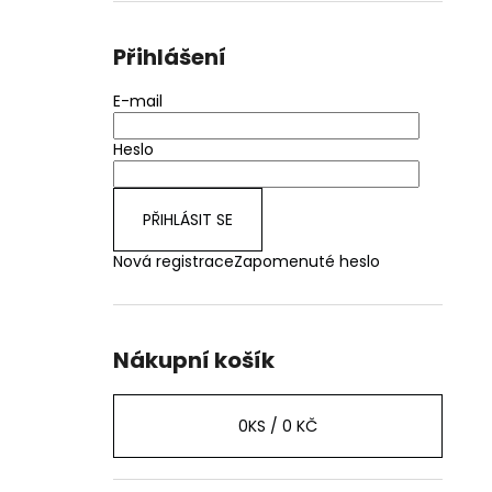
Přihlášení
E-mail
Heslo
PŘIHLÁSIT SE
Nová registrace
Zapomenuté heslo
Nákupní košík
0
KS /
0 KČ