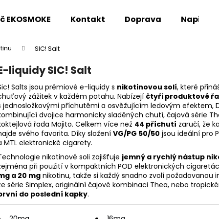
oč EKOSMOKE
Kontakt
Doprava
Napište
tinu
SIC! Salt
Co potřebujete najít?
E-liquidy SIC! Salt
Sic! Salts jsou prémiové e-liquidy s
nikotinovou solí
, které přiná
HLEDAT
chuťový zážitek v každém potahu. Nabízejí
čtyři produktové ř
s jednosložkovými příchutěmi a osvěžujícím ledovým efektem, 
kombinující dvojice harmonicky sladěných chutí, čajová série T
koktejlová řada Mojito. Celkem více než
44 příchutí
zaručí, že k
Doporučujeme
najde svého favorita. Díky složení
VG/PG 50/50
jsou ideální pro
a MTL elektronické cigarety.
Technologie nikotinové soli zajišťuje
jemný a rychlý nástup nik
zejména při použití v kompaktních POD elektronických cigaretác
mg a 20 mg
nikotinu, takže si každý snadno zvolí požadovanou in
ze série Simplex, originální čajové kombinaci Thea, nebo tropick
první do poslední kapky
.
20mg
16mg