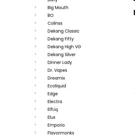
JOYETECH BF SS316 ATOMIZER 0,6OHM
l
Big Mouth
48 Kč
BO
Colinss
Dekang Classic
Dekang Fifty
Dekang High VG
Dekang Silver
Dinner Lady
Dr. Vapes
Dreamix
Ecoliquid
Edge
Electra
ElfLiq
Elux
Emporio
Flavormonks