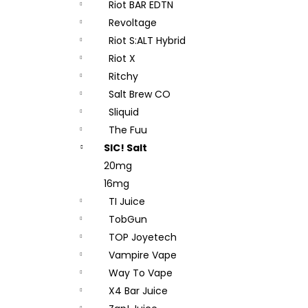
Riot BAR EDTN
Revoltage
Riot S:ALT Hybrid
Riot X
Ritchy
Salt Brew CO
Sliquid
The Fuu
SIC! Salt
20mg
16mg
TI Juice
TobGun
TOP Joyetech
Vampire Vape
Way To Vape
X4 Bar Juice