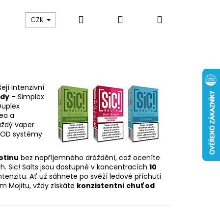
Hledat
Přihlášení
Nákupní
 nám
Obch. podmínky
Reklamace
Odstou
CZK
košík
šejí intenzivní
ady
– Simplex
Duplex
hea a
aždý vaper
 POD systémy
otinu
bez nepříjemného dráždění, což oceníte
h. Sic! Salts jsou dostupné v koncentracích
10
tenzitu. Ať už sáhnete po svěží ledové příchuti
ém Mojitu, vždy získáte
konzistentní chuť od
Následující