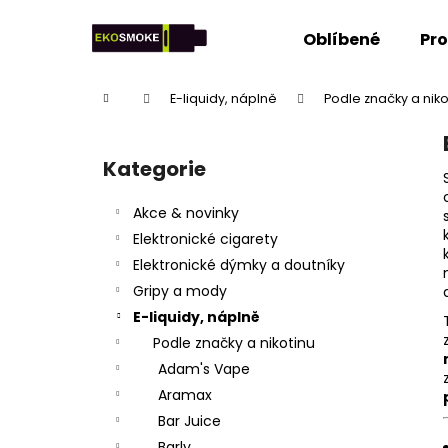
K
Přejít
na
o
Oblíbené
Pr
obsah
Zpět
Zpět
š
do
do
í
Domů
E-liquidy, náplně
Podle značky a niko
k
obchodu
obchodu
P
o
Kategorie
Přeskočit
s
kategorie
t
Akce & novinky
r
Elektronické cigarety
a
Elektronické dýmky a doutníky
n
Gripy a mody
n
E-liquidy, náplně
í
Podle značky a nikotinu
p
Adam's Vape
a
Aramax
n
Bar Juice
e
Barly