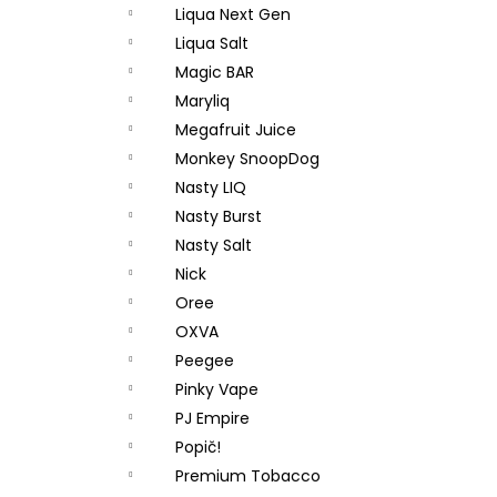
Liqua Next Gen
Liqua Salt
Magic BAR
Maryliq
Megafruit Juice
Monkey SnoopDog
Nasty LIQ
Nasty Burst
Nasty Salt
Nick
Oree
OXVA
Peegee
Pinky Vape
PJ Empire
Popič!
Premium Tobacco