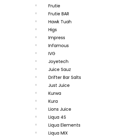
Frutie
Frutie BAR
Hawk Tuah
Higs
Impress
Infamous
IVG
Joyetech
Juice Sauz
Drifter Bar Salts
Just Juice
Kurwa
Kura
Lions Juice
Liqua 4S
Liqua Elements
Liqua MIX