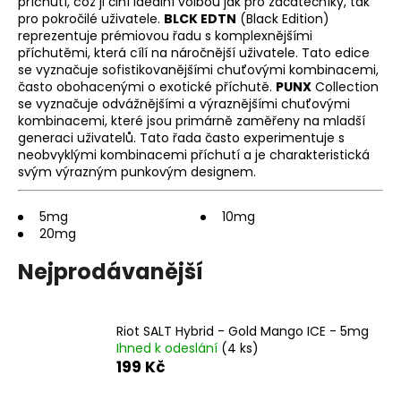
příchutí, což ji činí ideální volbou jak pro začátečníky, tak
a
pro pokročilé uživatele.
BLCK EDTN
(Black Edition)
reprezentuje prémiovou řadu s komplexnějšími
j
příchutěmi, která cílí na náročnější uživatele. Tato edice
í
se vyznačuje sofistikovanějšími chuťovými kombinacemi,
t
často obohacenými o exotické příchutě.
PUNX
Collection
se vyznačuje odvážnějšími a výraznějšími chuťovými
?
kombinacemi, které jsou primárně zaměřeny na mladší
generaci uživatelů. Tato řada často experimentuje s
neobvyklými kombinacemi příchutí a je charakteristická
svým výrazným punkovým designem.
HLEDAT
5mg
10mg
20mg
Nejprodávanější
D
o
p
Riot SALT Hybrid - Gold Mango ICE - 5mg
o
Ihned k odeslání
(4 ks)
r
199 Kč
u