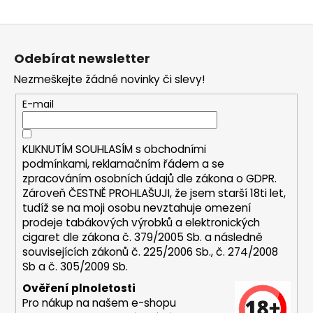
a
Z
j
á
í
Odebírat newsletter
p
t
Nezmeškejte žádné novinky či slevy!
a
?
t
E-mail
í
KLIKNUTÍM SOUHLASÍM s
obchodními
HLEDAT
podmínkami,
reklamačním řádem a se
zpracováním osobních údajů dle zákona o
GDPR
.
Zároveň ČESTNĚ PROHLAŠUJI, že jsem starší 18ti let,
tudíž se na moji osobu nevztahuje omezení
D
prodeje tabákových výrobků a elektronických
o
cigaret dle zákona č. 379/2005 Sb. a následně
p
souvisejících zákonů č. 225/2006 Sb., č. 274/2008
Sb a č. 305/2009 Sb.
o
r
Ověření plnoletosti
u
Pro nákup na našem e-shopu