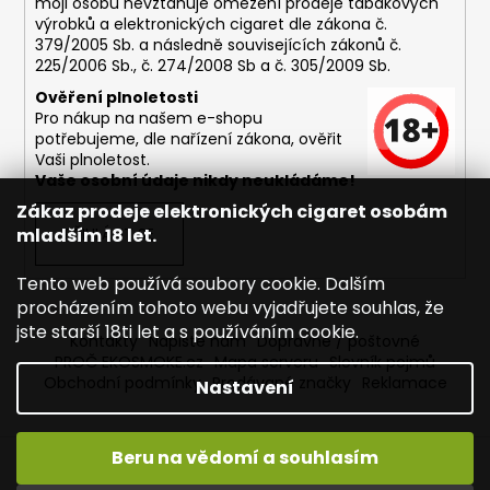
moji osobu nevztahuje omezení prodeje tabákových
výrobků a elektronických cigaret dle zákona č.
379/2005 Sb. a následně souvisejících zákonů č.
225/2006 Sb., č. 274/2008 Sb a č. 305/2009 Sb.
Ověření plnoletosti
Pro nákup na našem e-shopu
potřebujeme, dle nařízení zákona, ověřit
Vaši plnoletost.
Vaše osobní údaje nikdy neukládáme!
Zákaz prodeje elektronických cigaret osobám
mladším 18 let.
PŘIHLÁSIT SE
Tento web používá soubory cookie. Dalším
procházením tohoto webu vyjadřujete souhlas, že
jste starší 18ti let a s používáním cookie.
Kontakty
Napište nám
Dopravné / poštovné
PROČ EKOSMOKE.cz
Mapa serveru
Slovník pojmů
Obchodní podmínky
Prodávané značky
Reklamace
Nastavení
Beru na vědomí a souhlasím
Vytvořil Shoptet