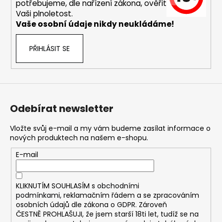
č
potřebujeme, dle nařízení zákona, ověřit
u
Vaši plnoletost.
j
Vaše osobní údaje nikdy neukládáme!
e
m
PŘIHLÁSIT SE
e
ASPIRE
BVC
ŽHAVÍCÍ
Odebírat newsletter
HLAVA
1,8OHM
Vložte svůj e-mail a my vám budeme zasílat informace o
43
nových produktech na našem e-shopu.
Kč
E-mail
KLIKNUTÍM SOUHLASÍM s
obchodními
podmínkami,
reklamačním řádem a se zpracováním
osobních údajů dle zákona o
GDPR
. Zároveň
ČESTNĚ PROHLAŠUJI, že jsem starší 18ti let, tudíž se na