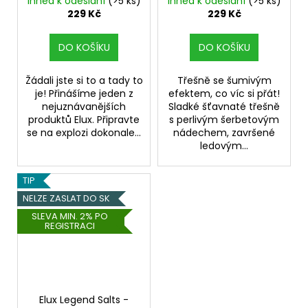
Ihned k odeslání
(>5 ks)
Ihned k odeslání
(>5 ks)
229 Kč
229 Kč
DO KOŠÍKU
DO KOŠÍKU
Žádali jste si to a tady to
Třešně se šumivým
je! Přinášíme jeden z
efektem, co víc si přát!
nejuznávanějších
Sladké šťavnaté třešně
produktů Elux. Připravte
s perlivým šerbetovým
se na explozi dokonale...
nádechem, završené
ledovým...
TIP
NELZE ZASLAT DO SK
SLEVA MIN. 2% PO
REGISTRACI
Elux Legend Salts -