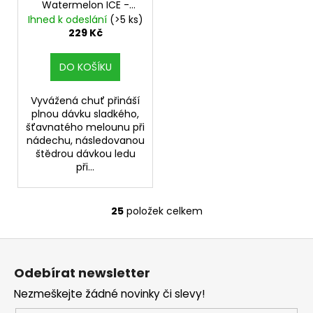
Watermelon ICE -
20mg
Ihned k odeslání
(>5 ks)
229 Kč
DO KOŠÍKU
Vyvážená chuť přináší
plnou dávku sladkého,
šťavnatého melounu při
nádechu, následovanou
štědrou dávkou ledu
při...
25
položek celkem
O
v
Z
l
á
á
Odebírat newsletter
d
p
a
Nezmeškejte žádné novinky či slevy!
a
c