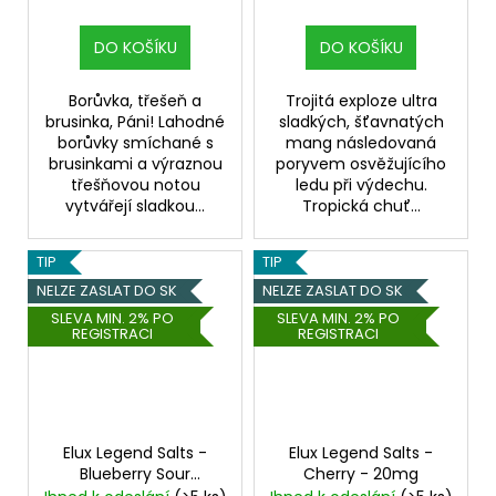
DO KOŠÍKU
DO KOŠÍKU
Borůvka, třešeň a
Trojitá exploze ultra
brusinka, Páni! Lahodné
sladkých, šťavnatých
borůvky smíchané s
mang následovaná
brusinkami a výraznou
poryvem osvěžujícího
třešňovou notou
ledu při výdechu.
vytvářejí sladkou...
Tropická chuť...
TIP
TIP
NELZE ZASLAT DO SK
NELZE ZASLAT DO SK
SLEVA MIN. 2% PO
SLEVA MIN. 2% PO
REGISTRACI
REGISTRACI
Elux Legend Salts -
Elux Legend Salts -
Blueberry Sour
Cherry - 20mg
Raspberry - 20mg