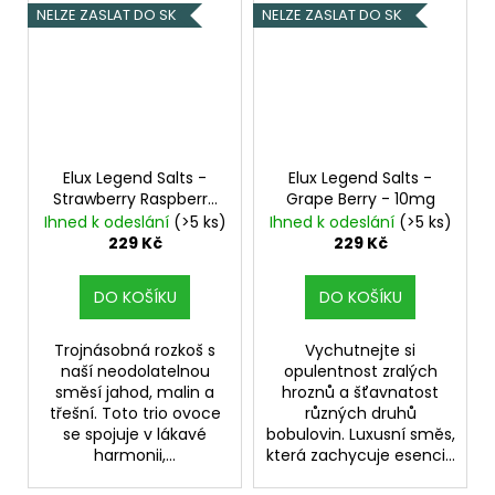
NELZE ZASLAT DO SK
NELZE ZASLAT DO SK
Elux Legend Salts -
Elux Legend Salts -
Strawberry Raspberry
Grape Berry - 10mg
Cherry - 10mg
Ihned k odeslání
(>5 ks)
Ihned k odeslání
(>5 ks)
229 Kč
229 Kč
DO KOŠÍKU
DO KOŠÍKU
Trojnásobná rozkoš s
Vychutnejte si
naší neodolatelnou
opulentnost zralých
směsí jahod, malin a
hroznů a šťavnatost
třešní. Toto trio ovoce
různých druhů
se spojuje v lákavé
bobulovin. Luxusní směs,
harmonii,...
která zachycuje esenci...