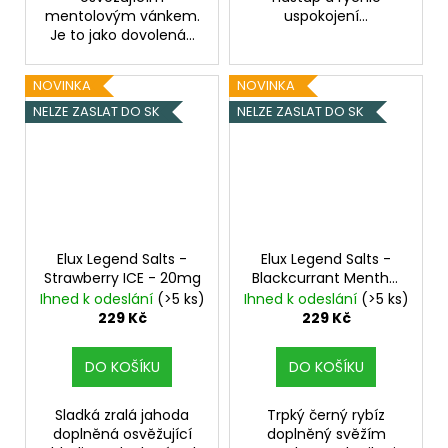
mentolovým vánkem.
uspokojení...
Je to jako dovolená...
NOVINKA
NOVINKA
NELZE ZASLAT DO SK
NELZE ZASLAT DO SK
Elux Legend Salts -
Elux Legend Salts -
Strawberry ICE - 20mg
Blackcurrant Menthol
- 20mg
Ihned k odeslání
(>5 ks)
Ihned k odeslání
(>5 ks)
229 Kč
229 Kč
DO KOŠÍKU
DO KOŠÍKU
Sladká zralá jahoda
Trpký černý rybíz
doplněná osvěžující
doplněný svěžím