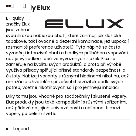
K
dat
Nákupní
Menu
Přihlášení
E-liquidy Elux
Přejít
o
na
Zpět
Zpět
košík
š
obsah
E-liquidy
značky Elux
í
jsou známé
C
k
svou širokou nabídkou chutí, které zahrnují jak klasické
o
tabákové, tak i ovocné a dezertní kombinace, jež uspokojí
p
rozmanité preference uživatelů. Tyto náplně se často
vyznačují intenzivní chutí a hladkým průběhem vapování,
o
což je výsledkem pečlivě vyvážených složek. Elux se
t
zaměřuje na kvalitu svých produktů, a proto při výrobě
využívá přísady splňující přísné standardy bezpečnosti a
ř
čistoty. Nabízejí varianty s různými hladinami nikotinu, což
e
umožňuje uživatelům přizpůsobit si zážitek podle svých
b
potřeb, včetně nikotinových solí pro jemnější inhalaci.
u
Díky tomu jsou vhodné pro začátečníky i zkušené vapery.
Elux produkty jsou také kompatibilní s různými zařízeními,
j
což přidává na jejich univerzálnosti a oblíbenosti mezi
e
vapery po celém světě.
t
e
Legend
n