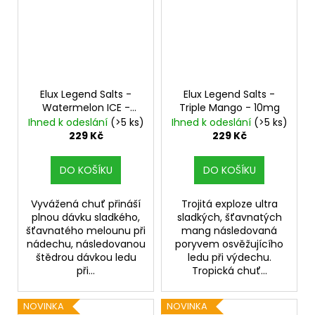
Elux Legend Salts -
Elux Legend Salts -
Watermelon ICE -
Triple Mango - 10mg
10mg
Ihned k odeslání
(>5 ks)
Ihned k odeslání
(>5 ks)
229 Kč
229 Kč
DO KOŠÍKU
DO KOŠÍKU
Vyvážená chuť přináší
Trojitá exploze ultra
plnou dávku sladkého,
sladkých, šťavnatých
šťavnatého melounu při
mang následovaná
nádechu, následovanou
poryvem osvěžujícího
štědrou dávkou ledu
ledu při výdechu.
při...
Tropická chuť...
NOVINKA
NOVINKA