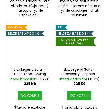
chladivou dochutí. Salt
mentolem. Salt nikotin
nikotin zajišťuje jemný
zajišťuje jemný nástup a
nástup a rychlé
rychlé uspokojení chuti
uspokojení...
na nikotin.
NOVINKA
TIP
NELZE ZASLAT DO SK
NELZE ZASLAT DO SK
SLEVA MIN. 2% PO
REGISTRACI
Elux Legend Salts -
Elux Legend Salts -
Tiger Blood - 20mg
Strawberry Raspberry
Cherry - 20mg
Ihned k odeslání
(>5 ks)
Ihned k odeslání
(>5 ks)
229 Kč
229 Kč
DO KOŠÍKU
DO KOŠÍKU
Šťavnaté exotické
Trojnásobná rozkoš s