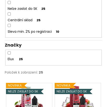
Nelze zaslat do SK
25
Centrální sklad
25
Sleva min. 2% po registraci
10
Značky
Elux
25
Položek k zobrazení:
25
V
NOVINKA
NOVINKA
ý
NELZE ZASLAT DO SK
NELZE ZASLAT DO SK
p
i