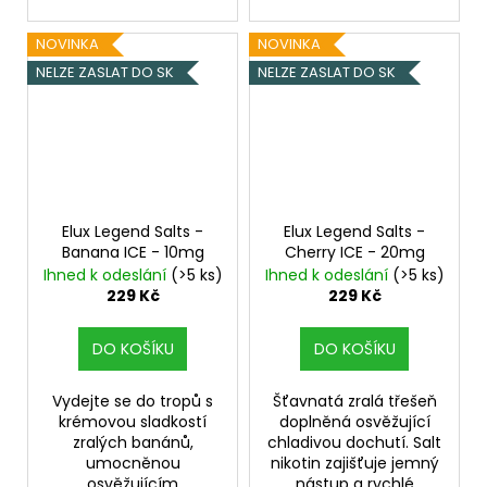
NOVINKA
NOVINKA
NELZE ZASLAT DO SK
NELZE ZASLAT DO SK
Elux Legend Salts -
Elux Legend Salts -
Banana ICE - 10mg
Cherry ICE - 20mg
Ihned k odeslání
(>5 ks)
Ihned k odeslání
(>5 ks)
229 Kč
229 Kč
DO KOŠÍKU
DO KOŠÍKU
Vydejte se do tropů s
Šťavnatá zralá třešeň
krémovou sladkostí
doplněná osvěžující
zralých banánů,
chladivou dochutí. Salt
umocněnou
nikotin zajišťuje jemný
osvěžujícím
nástup a rychlé