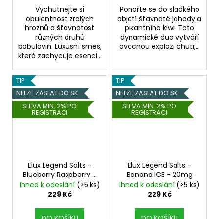
Vychutnejte si
Ponořte se do sladkého
opulentnost zralých
objetí šťavnaté jahody a
hroznů a šťavnatost
pikantního kiwi. Toto
různých druhů
dynamické duo vytváří
bobulovin. Luxusní směs,
ovocnou explozi chuti,...
která zachycuje esenci...
TIP
TIP
NELZE ZASLAT DO SK
NELZE ZASLAT DO SK
SLEVA MIN. 2% PO
SLEVA MIN. 2% PO
REGISTRACI
REGISTRACI
Elux Legend Salts -
Elux Legend Salts -
Blueberry Raspberry -
Banana ICE - 20mg
20mg
Ihned k odeslání
(>5 ks)
Ihned k odeslání
(>5 ks)
229 Kč
229 Kč
DO KOŠÍKU
DO KOŠÍKU