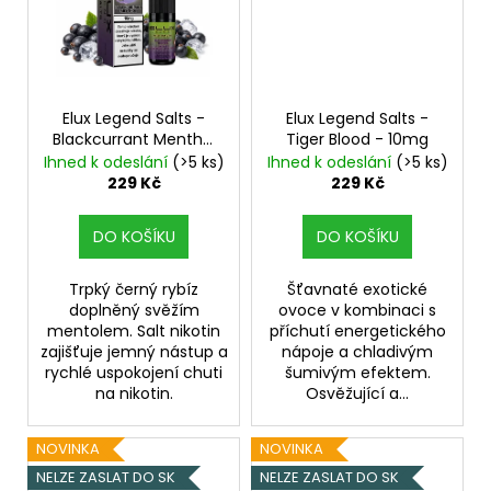
Elux Legend Salts -
Elux Legend Salts -
Blackcurrant Menthol
Tiger Blood - 10mg
- 10mg
Ihned k odeslání
(>5 ks)
Ihned k odeslání
(>5 ks)
229 Kč
229 Kč
DO KOŠÍKU
DO KOŠÍKU
Trpký černý rybíz
Šťavnaté exotické
doplněný svěžím
ovoce v kombinaci s
mentolem. Salt nikotin
příchutí energetického
zajišťuje jemný nástup a
nápoje a chladivým
rychlé uspokojení chuti
šumivým efektem.
na nikotin.
Osvěžující a...
NOVINKA
NOVINKA
NELZE ZASLAT DO SK
NELZE ZASLAT DO SK