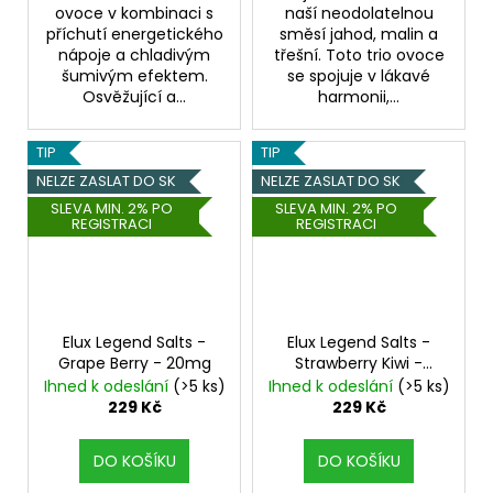
ovoce v kombinaci s
naší neodolatelnou
příchutí energetického
směsí jahod, malin a
nápoje a chladivým
třešní. Toto trio ovoce
šumivým efektem.
se spojuje v lákavé
Osvěžující a...
harmonii,...
TIP
TIP
NELZE ZASLAT DO SK
NELZE ZASLAT DO SK
SLEVA MIN. 2% PO
SLEVA MIN. 2% PO
REGISTRACI
REGISTRACI
Elux Legend Salts -
Elux Legend Salts -
Grape Berry - 20mg
Strawberry Kiwi -
20mg
Ihned k odeslání
(>5 ks)
Ihned k odeslání
(>5 ks)
229 Kč
229 Kč
DO KOŠÍKU
DO KOŠÍKU