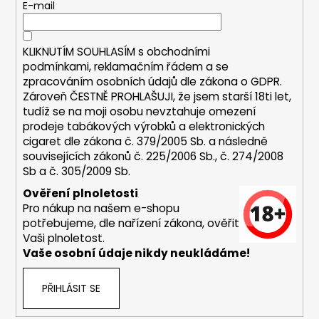
t
E-mail
í
í
p
r
KLIKNUTÍM SOUHLASÍM s
obchodními
v
podmínkami,
reklamačním řádem a se
k
zpracováním osobních údajů dle zákona o
GDPR
.
y
Zároveň ČESTNĚ PROHLAŠUJI, že jsem starší 18ti let,
v
tudíž se na moji osobu nevztahuje omezení
ý
prodeje tabákových výrobků a elektronických
p
cigaret dle zákona č. 379/2005 Sb. a následně
i
souvisejících zákonů č. 225/2006 Sb., č. 274/2008
s
Sb a č. 305/2009 Sb.
u
Ověření plnoletosti
Pro nákup na našem e-shopu
potřebujeme, dle nařízení zákona, ověřit
Vaši plnoletost.
Vaše osobní údaje nikdy neukládáme!
PŘIHLÁSIT SE