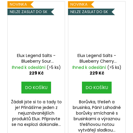
NOVINKA
NOVINKA
NELZE ZASLAT DO SK
NELZE ZASLAT DO SK
Elux Legend Salts -
Elux Legend Salts -
Blueberry Sour
Blueberry Cherry
Raspberry - 10mg
Cranberry - 10mg
Ihned k odeslání
(>5 ks)
Ihned k odeslání
(>5 ks)
229 Kč
229 Kč
DO KOŠÍKU
DO KOŠÍKU
Žádali jste si to a tady to
Borůvka, třešeň a
je! Přinášíme jeden z
brusinka, Páni! Lahodné
nejuznávanějších
borůvky smíchané s
produktů Elux. Připravte
brusinkami a výraznou
se na explozi dokonale...
třešňovou notou
vytvářejí sladkou...