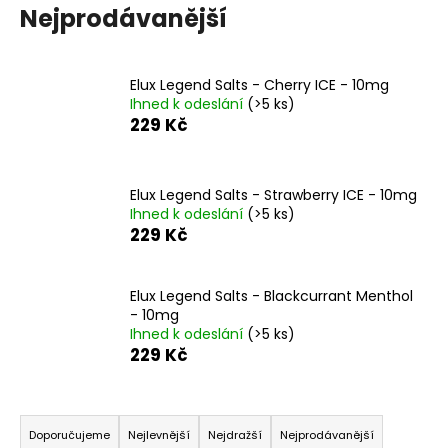
Nejprodávanější
a
j
í
Elux Legend Salts - Cherry ICE - 10mg
t
Ihned k odeslání
(>5 ks)
?
229 Kč
Elux Legend Salts - Strawberry ICE - 10mg
Ihned k odeslání
(>5 ks)
HLEDAT
229 Kč
Elux Legend Salts - Blackcurrant Menthol
- 10mg
D
Ihned k odeslání
(>5 ks)
o
229 Kč
p
o
r
Ř
u
a
Doporučujeme
Nejlevnější
Nejdražší
Nejprodávanější