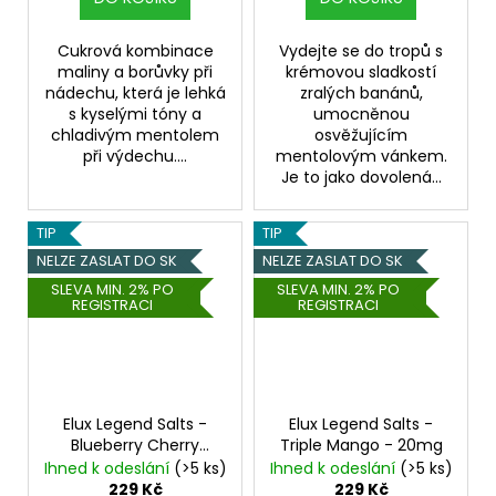
Cukrová kombinace
Vydejte se do tropů s
maliny a borůvky při
krémovou sladkostí
nádechu, která je lehká
zralých banánů,
s kyselými tóny a
umocněnou
chladivým mentolem
osvěžujícím
při výdechu....
mentolovým vánkem.
Je to jako dovolená...
TIP
TIP
NELZE ZASLAT DO SK
NELZE ZASLAT DO SK
SLEVA MIN. 2% PO
SLEVA MIN. 2% PO
REGISTRACI
REGISTRACI
Elux Legend Salts -
Elux Legend Salts -
Blueberry Cherry
Triple Mango - 20mg
Cranberry - 20mg
Ihned k odeslání
(>5 ks)
Ihned k odeslání
(>5 ks)
229 Kč
229 Kč