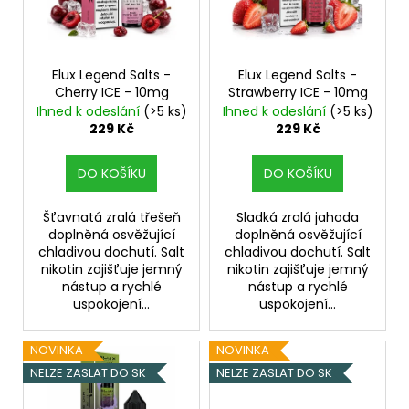
s
p
r
o
Elux Legend Salts -
Elux Legend Salts -
Cherry ICE - 10mg
Strawberry ICE - 10mg
d
Ihned k odeslání
(>5 ks)
Ihned k odeslání
(>5 ks)
u
229 Kč
229 Kč
k
t
DO KOŠÍKU
DO KOŠÍKU
ů
Šťavnatá zralá třešeň
Sladká zralá jahoda
doplněná osvěžující
doplněná osvěžující
chladivou dochutí. Salt
chladivou dochutí. Salt
nikotin zajišťuje jemný
nikotin zajišťuje jemný
nástup a rychlé
nástup a rychlé
uspokojení...
uspokojení...
NOVINKA
NOVINKA
NELZE ZASLAT DO SK
NELZE ZASLAT DO SK