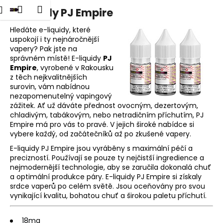
K
dat
Nákupní
Menu
Přihlášení
E-liquidy PJ Empire
Přejít
o
na
Zpět
Zpět
košík
š
obsah
Hledáte e-liquidy, které
uspokojí i ty nejnáročnější
í
vapery? Pak jste na
C
k
správném místě! E-liquidy
PJ
o
Empire
, vyrobené v Rakousku
p
z těch nejkvalitnějších
surovin, vám nabídnou
o
nezapomenutelný vapingový
t
zážitek. Ať už dáváte přednost ovocným, dezertovým,
chladivým, tabákovým, nebo netradičním příchutím, PJ
ř
Empire má pro vás to pravé. V jejich široké nabídce si
e
vybere každý, od začátečníků až po zkušené vapery.
b
E-liquidy PJ Empire jsou vyráběny s maximální péčí a
u
precizností. Používají se pouze ty nejčistší ingredience a
nejmodernější technologie, aby se zaručila dokonalá chuť
j
a optimální produkce páry. E-liquidy PJ Empire si získaly
e
srdce vaperů po celém světě. Jsou oceňovány pro svou
t
vynikající kvalitu, bohatou chuť a širokou paletu příchutí.
e
n
18mg