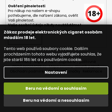
Ověření plnoletosti
Pro nákup na našem e-shopu
potřebujeme, dle nařízení zákona, ověřit
Vaši plnoletost.
Vaše osobní údaje nikdy neukládáme!
Zákaz prodeje elektronických cigaret osobám
mladším 18 let.
PŘIHLÁSIT SE
Tento web používá soubory cookie. Dalším
procházením tohoto webu vyjadřujete souhlas, že
jste starší 18ti let a s používáním cookie.
Kontakty
Napište nám
Dopravné / poštovné
PROČ EKOSMOKE.cz
Mapa serveru
Slovník pojmů
Obchodní podmínky
Prodávané značky
Reklamace
Nastavení
Beru na vědomí a souhlasím
Vytvořil Shoptet
Copyright 2026
EKOSMOKE - Specialista na e-cigarety
.
Beru na vědomí a nesouhlasím
Všechna práva vyhrazena.
Upravit nastavení cookies