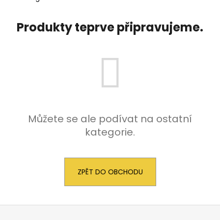
a
j
Produkty teprve připravujeme.
í
t
?
HLEDAT
Můžete se ale podívat na ostatní
kategorie.
D
o
ZPĚT DO OBCHODU
p
o
r
Z
u