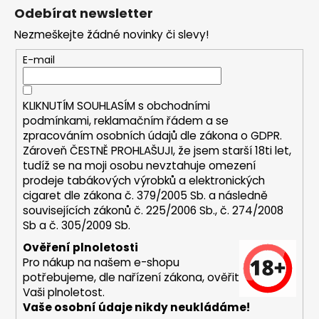
č
á
Odebírat newsletter
u
p
j
Nezmeškejte žádné novinky či slevy!
a
e
t
E-mail
m
í
e
KLIKNUTÍM SOUHLASÍM s
obchodními
podmínkami,
reklamačním řádem a se
JOYETECH
BF
zpracováním osobních údajů dle zákona o
GDPR
.
SS316
Zároveň ČESTNĚ PROHLAŠUJI, že jsem starší 18ti let,
ATOMIZER
tudíž se na moji osobu nevztahuje omezení
0,6OHM
prodeje tabákových výrobků a elektronických
48
cigaret dle zákona č. 379/2005 Sb. a následně
Kč
souvisejících zákonů č. 225/2006 Sb., č. 274/2008
Sb a č. 305/2009 Sb.
Ověření plnoletosti
Pro nákup na našem e-shopu
potřebujeme, dle nařízení zákona, ověřit
Vaši plnoletost.
Vaše osobní údaje nikdy neukládáme!