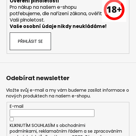
č
Ověření plnoletosti
u
Pro nákup na našem e-shopu
j
potřebujeme, dle nařízení zákona, ověřit
Vaši plnoletost.
e
Vaše osobní údaje nikdy neukládáme!
m
e
PŘIHLÁSIT SE
DEKANG
DESERT
SHIP
10ML
18MG
Odebírat newsletter
169
Kč
Vložte svůj e-mail a my vám budeme zasílat informace o
Původně:
nových produktech na našem e-shopu.
195
Kč
E-mail
KLIKNUTÍM SOUHLASÍM s
obchodními
podmínkami,
reklamačním řádem a se zpracováním