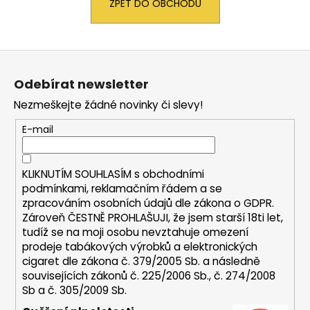
ZPĚT DO OBCHODU
a
j
í
Z
t
á
Odebírat newsletter
?
p
Nezmeškejte žádné novinky či slevy!
a
t
E-mail
í
HLEDAT
KLIKNUTÍM SOUHLASÍM s
obchodními
podmínkami,
reklamačním řádem a se
zpracováním osobních údajů dle zákona o
GDPR
.
Zároveň ČESTNĚ PROHLAŠUJI, že jsem starší 18ti let,
D
tudíž se na moji osobu nevztahuje omezení
o
prodeje tabákových výrobků a elektronických
p
cigaret dle zákona č. 379/2005 Sb. a následně
o
souvisejících zákonů č. 225/2006 Sb., č. 274/2008
r
Sb a č. 305/2009 Sb.
u