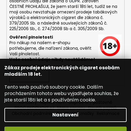
osobních údajů dle zákona o
GDPR
. Zároveň
ČESTNĚ PROHLAŠUJI, že jsem starší 18ti let, tudíž se na
moji osobu nevztahuje omezení prodeje tabákových
výrobků a elektronických cigaret dle zákona č.
379/2005 Sb. a následně souvisejících zákonů č.
225/2006 Sb., č. 274/2008 Sb a č. 305/2009 Sb.
Ověření plnoletosti
Pro nákup na našem e-shopu
potřebujeme, dle nařízení zákona, ověřit
Vaši plnoletost.
Vaše osobní údaje nikdy neukládáme!
Zákaz prodeje elektronických cigaret osobám
mladším 18 let.
PŘIHLÁSIT SE
Tento web používá soubory cookie. Dalším
procházením tohoto webu vyjadřujete souhlas, že
jste starší 18ti let a s používáním cookie.
Kontakty
Napište nám
Dopravné / poštovné
PROČ EKOSMOKE.cz
Mapa serveru
Slovník pojmů
Obchodní podmínky
Prodávané značky
Reklamace
Nastavení