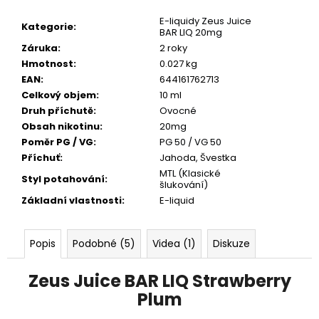
č
u
E-liquidy Zeus Juice
Kategorie
:
j
BAR LIQ 20mg
e
Záruka
:
2 roky
m
Hmotnost
:
0.027 kg
e
EAN
:
644161762713
Celkový objem
:
10 ml
Druh příchutě
:
Ovocné
DEKANG
Obsah nikotinu
:
20mg
USA
Poměr PG / VG
:
PG 50 / VG 50
MIX
10ML
Příchuť
:
Jahoda, Švestka
6MG
MTL (Klasické
Styl potahování
:
šlukování)
169
Základní vlastnosti
:
E-liquid
Kč
Původně:
195
Kč
Popis
Podobné (5)
Videa (1)
Diskuze
Zeus Juice BAR LIQ Strawberry
Plum