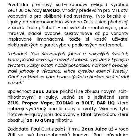
Prvotřídní prémiový salt-nikotinový
e-liquid
výrobce
Zeus Juice, řady
BAR LIQ
, vhodný především pro
MTL
styl
vapování a pro oblíbené Pod systémy. Tyto britské e-
liquidy od renomovaného výrobce Zeus Juice přicházejí
v široké škále příchutí - od svěžích mentolových, přes
mrazivé, sladké ovocné, cukrovinkové až po varianty
inspirované limonádami, takže si každý uživatel
elektronických cigaret vybere podle svých preferencí.
"Lahodná fúze šťavnatých jahod a nakyslých švestek,
která přináší osvěžující nával sladkosti vyvážený kyselým
zvratem. Každý potah nabízí dokonalou harmonii ovocné,
zralé jahody s výraznou, lehce kyselou esencí švestky.
Chuť, po které se vám bude stýskat a budete se k ní rádi
vracet."
Společnost
Zeus Juice
přichází se zbrusu novými salt-
nikotinovými e-liquidy. Jedná se o jediněčné série
ZEUS, Proper Vape, ZODIAC a BOLT
,
BAR LIQ
které
nabízejí vyvážený poměr ceny a kvality. Všechny tyto
hotové e-liquidy jsou dodávány v
10ml
lahvičkách, které
obsahují
20, 10 a 5mg
nikotinu.
Zakladatel Paul Curtis založil firmu
Zeus Juice
už v roce
2011 ve své birminghamské kuchyni. Paul, původním