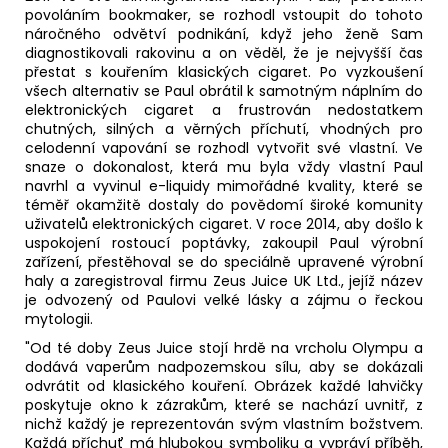
povoláním bookmaker, se rozhodl vstoupit do tohoto
náročného odvětví podnikání, když jeho ženě Sam
diagnostikovali rakovinu a on věděl, že je nejvyšší čas
přestat s kouřením klasických cigaret. Po vyzkoušení
všech alternativ se Paul obrátil k samotným náplním do
elektronických cigaret a frustrován nedostatkem
chutných, silných a věrných příchutí, vhodných pro
celodenní vapování se rozhodl vytvořit své vlastní. Ve
snaze o dokonalost, která mu byla vždy vlastní Paul
navrhl a vyvinul e-liquidy mimořádné kvality, které se
téměř okamžitě dostaly do povědomí široké komunity
uživatelů elektronických cigaret. V roce 2014, aby došlo k
uspokojení rostoucí poptávky, zakoupil Paul výrobní
zařízení, přestěhoval se do speciálně upravené výrobní
haly a zaregistroval firmu Zeus Juice UK Ltd., jejíž název
je odvozený od Paulovi velké lásky a zájmu o řeckou
mytologii.
"Od té doby Zeus Juice stojí hrdě na vrcholu Olympu a
dodává vaperům nadpozemskou sílu, aby se dokázali
odvrátit od klasického kouření. Obrázek každé lahvičky
poskytuje okno k zázrakům, které se nachází uvnitř, z
nichž každý je reprezentován svým vlastním božstvem.
Každá příchuť má hlubokou symboliku a vypráví příběh,