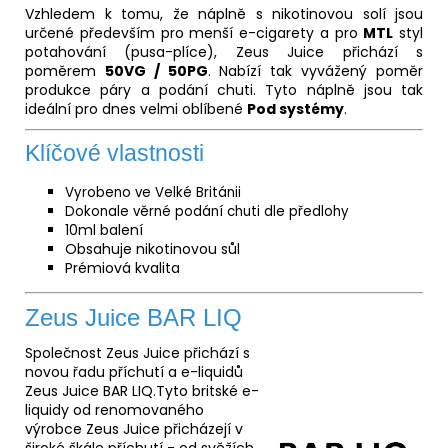
Vzhledem k tomu, že náplně s nikotinovou solí jsou
určené především pro menší e-cigarety a pro
MTL
styl
potahování (
pusa-plíce
), Zeus Juice přichází s
poměrem
50VG / 50PG
. Nabízí tak vyvážený poměr
produkce páry a podání chuti. Tyto náplně jsou tak
ideální pro dnes velmi oblíbené
Pod systémy
.
Klíčové vlastnosti
Vyrobeno ve Velké Británii
Dokonale věrné podání chuti dle předlohy
10ml balení
Obsahuje nikotinovou sůl
Prémiová kvalita
Zeus Juice BAR LIQ
Společnost Zeus Juice přichází s
novou řadu příchutí a e-liquidů
Zeus Juice BAR LIQ.Tyto britské e-
liquidy od renomovaného
výrobce Zeus Juice přicházejí v