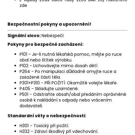
zde
Bezpečnostní pokyny a upozornění!
Signální slovo:
Nebezpečí
Pokyny pro bezpečné zacházení:
P101 - Je-li nutná lékařská pomoc, mějte po ruce
obal nebo štítek výrobku.
P102 - Uchovávejte mimo dosah dětí
P264 - Po manipulaci důkladně omyjte ruce a
zasažené části těla.
P301+P310 - PŘI POŽITÍ: Okamžitě volejte lékaře.
P405 - Skladujte uzamčené.
P501 - Odstraňte obsah/obal předáním oprávněné
osobě k nakládání s odpady nebo vrácením
dodavateli.
Standardní věty o nebezpečnosti:
H301 - Toxický při požití.
H332 - Zdraví škodlivý při vdechování.