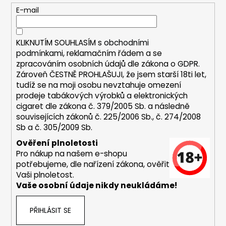
t
E-mail
í
KLIKNUTÍM SOUHLASÍM s
obchodními
podmínkami,
reklamačním řádem a se
zpracováním osobních údajů dle zákona o
GDPR
.
Zároveň ČESTNĚ PROHLAŠUJI, že jsem starší 18ti let,
tudíž se na moji osobu nevztahuje omezení
prodeje tabákových výrobků a elektronických
cigaret dle zákona č. 379/2005 Sb. a následně
souvisejících zákonů č. 225/2006 Sb., č. 274/2008
Sb a č. 305/2009 Sb.
Ověření plnoletosti
Pro nákup na našem e-shopu
potřebujeme, dle nařízení zákona, ověřit
Vaši plnoletost.
Vaše osobní údaje nikdy neukládáme!
PŘIHLÁSIT SE