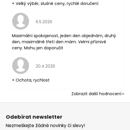
+ Velký výběr, slušné ceny, rychlé doručení
Hodnocení obchodu je 5 z 5 hvězdiček.
6.5.2026
Maximální spokojenost, jeden den objednám, druhý
den, maximálně třetí den mám. Velmi příznivé
ceny. Mohu jen doporučit
Hodnocení obchodu je 5 z 5 hvězdiček.
20.4.2026
+ Ochota, rychlost
Zobrazit další hodnocení
Z
á
Odebírat newsletter
p
Nezmeškejte žádné novinky či slevy!
a