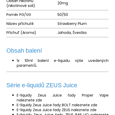
Obsah nikotinu
20mg
(nikotinové soli)
Poměr
PG
/
VG
50/50
Název příchutě
Strawberry Plum
Příchuť (
Aroma
)
Jahoda, Švestka
Obsah balení
1x 10ml balení e-liquidu výše uvedených
parametrů.
Série e-liquidů ZEUS Juice
E-liquidy Zeus Juice řady Proper Vape
naleznete
zde
E-liquidy Zeus Juice řady BOLT naleznete
zde
E-liquidy Zeus Juice řady ZEUS naleznete
zde
E-liquidy Zeus Juice řady ZEUS BAR LIQ naleznete