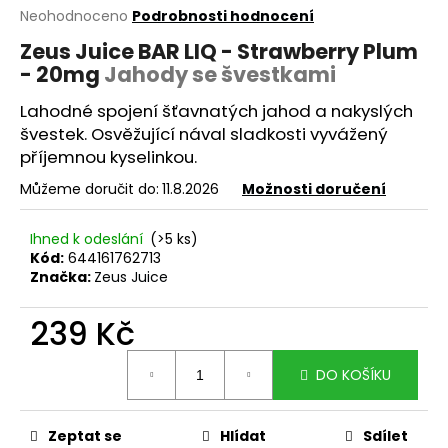
Průměrné
Neohodnoceno
Podrobnosti hodnocení
a
hodnocení
j
Zeus Juice BAR LIQ - Strawberry Plum
produktu
- 20mg
Jahody se švestkami
í
je
0,0
t
Lahodné spojení šťavnatých jahod a nakyslých
z
?
5
švestek. Osvěžující nával sladkosti vyvážený
hvězdiček.
příjemnou kyselinkou.
Můžeme doručit do:
11.8.2026
Možnosti doručení
HLEDAT
Ihned k odeslání
(>5 ks)
Kód:
644161762713
Značka:
Zeus Juice
D
239 Kč
o
Měrná
p
DO KOŠÍKU
cena:
o
r
u
Zeptat se
Hlídat
Sdílet