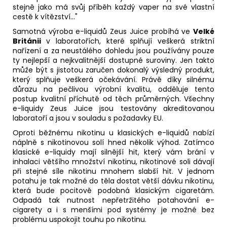
stejně jako má svůj příběh každý vaper na své vlastní
cestě k vítězství..."
Samotná výroba e-liquidů Zeus Juice probíhá ve
Velké
Británii
v laboratořích, které splňují veškerá striktní
nařízení a za neustálého dohledu jsou používány pouze
ty nejlepší a nejkvalitnější dostupné suroviny. Jen takto
může být s jistotou zaručen dokonalý výsledný produkt,
který splňuje veškerá očekávání. Právě díky silnému
důrazu na pečlivou výrobní kvalitu, odděluje tento
postup kvalitní příchutě od těch průměrných. Všechny
e-liquidy Zeus Juice jsou testovány akreditovanou
laboratoří a jsou v souladu s požadavky EU.
Oproti běžnému nikotinu u klasických e-liquidů nabízí
náplně s nikotinovou solí hned několik výhod. Zatímco
klasické e-liquidy mají silnější hit, který vám brání v
inhalaci většího množství nikotinu, nikotinové soli dávají
při stejné síle nikotinu mnohem slabší hit. V jednom
potahu je tak možné do těla dostat větší dávku nikotinu,
která bude pocitově podobná klasickým cigaretám.
Odpadá tak nutnost nepřetržitého potahování e-
cigarety a i s menšími pod systémy je možné bez
problému uspokojit touhu po nikotinu.