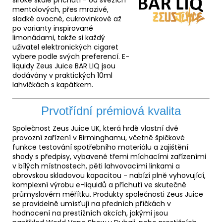
široké škále příchutí - od svěžích
mentolových, přes mrazivé,
sladké ovocné, cukrovinkové až
po varianty inspirované
limonádami, takže si každý
uživatel elektronických cigaret
vybere podle svých preferencí. E-
liquidy Zeus Juice BAR LIQ jsou
dodávány v praktických 10ml
lahvičkách s kapátkem.
Prvotřídní prémiová kvalita
Společnost Zeus Juice UK, která hrdě vlastní dvě
provozní zařízení v Birminghamu, včetně špičkové
funkce testování spotřebního materiálu a zajištění
shody s předpisy, vybavené třemi míchacími zařízeními
v bílých místnostech, pěti lahvovacími linkami a
obrovskou skladovou kapacitou - nabízí plně vyhovující,
komplexní výrobu e-liquidů a příchutí ve skutečně
průmyslovém měřítku. Produkty společnosti Zeus Juice
se pravidelně umísťují na předních příčkách v
hodnocení na prestižních akcích, jakými jsou