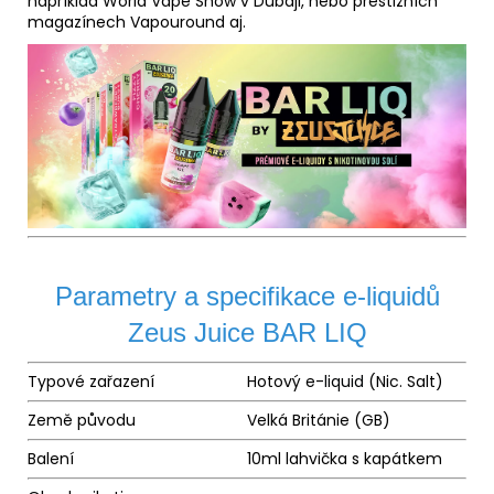
například World Vape Show v Dubaji, nebo prestižních
magazínech Vapouround aj.
Parametry a specifikace e-liquidů
Zeus Juice BAR LIQ
Typové zařazení
Hotový e-
liquid
(Nic. Salt)
Země původu
Velká Británie (GB)
Balení
10ml lahvička s kapátkem