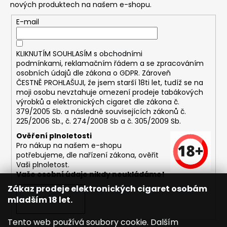
nových produktech na našem e-shopu.
E-mail
KLIKNUTÍM SOUHLASÍM s
obchodními
podmínkami,
reklamačním řádem a se zpracováním
osobních údajů dle zákona o
GDPR
. Zároveň
ČESTNĚ PROHLAŠUJI, že jsem starší 18ti let, tudíž se na
moji osobu nevztahuje omezení prodeje tabákových
výrobků a elektronických cigaret dle zákona č.
379/2005 Sb. a následně souvisejících zákonů č.
225/2006 Sb., č. 274/2008 Sb a č. 305/2009 Sb.
Ověření plnoletosti
Pro nákup na našem e-shopu
potřebujeme, dle nařízení zákona, ověřit
Vaši plnoletost.
Vaše osobní údaje nikdy neukládáme!
Zákaz prodeje elektronických cigaret osobám
mladším 18 let.
PŘIHLÁSIT SE
Tento web používá soubory cookie. Dalším