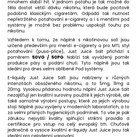
mnohem slabší hit. V jednom potahu je tak možné do
těla dostat větší dávku nikotinu, která bude pocitově
podobná klasickým cigaretám. Odpadá tak nutnost
nepřetržitého potahování e-cigarety a i s menšími pod
systémy je možné bez problému uspokojit touhu po
nikotinu.
Vzhledem k tomu, že náplně s nikotinovou solí jsou
určené především pro menší e-cigarety a pro
MTL
styl
potahování (
pusa-plíce
), Just Juice Salt přichází s
poměrem
50VG / 50PG
. Nabízí tak vyvážený poměr
produkce páry a podání chuti. Tyto náplně jsou tak
ideální pro dnes velmi oblíbené Pod systémy.
E-liquidy Just Juice Salt jsou nabízeny v různých
intenzitách obsaženého nikotinu, a to 5mg, 11mg a
20mg. Vysokou přidanou hodnotu náplní Just Juice Salt
nezajišťují jen kvalitní suroviny použité k jejich výrobě, ale
také samotné výrobní postupy, které za jejich výrobou
stojí. Náplně jsou vyvíjeny v moderních laboratořích, a to
za velmi přísných hygienických podmínek. To vše je pak
zárukou nejvyšší kvality splňující striktní pravidla a
certifikace pro vstup na celý evropský trh. Chuťově
jedinečné a vysoce kvalitní e-liquidy Just Juice jsou tak
ideální pro celodenní vapování.