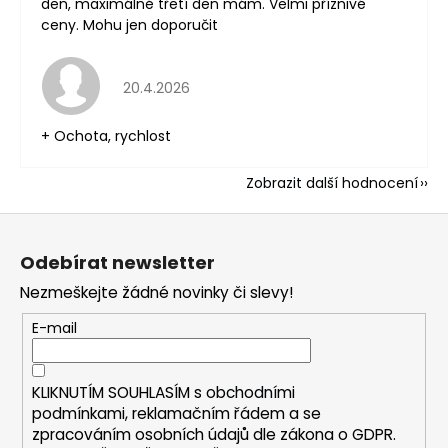
den, maximálně třetí den mám. Velmi příznivé
ceny. Mohu jen doporučit
Hodnocení obchodu je 5 z 5 hvězdiček.
20.4.2026
+ Ochota, rychlost
Zobrazit další hodnocení
Z
á
Odebírat newsletter
p
Nezmeškejte žádné novinky či slevy!
a
t
E-mail
í
KLIKNUTÍM SOUHLASÍM s
obchodními
podmínkami,
reklamačním řádem a se
zpracováním osobních údajů dle zákona o
GDPR
.