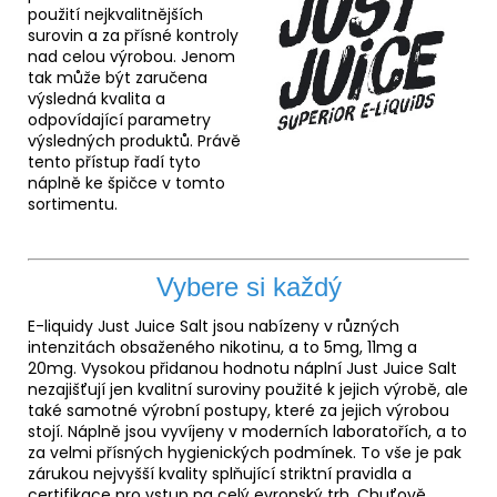
použití nejkvalitnějších
surovin a za přísné kontroly
nad celou výrobou. Jenom
tak může být zaručena
výsledná kvalita a
odpovídající parametry
výsledných produktů. Právě
tento přístup řadí tyto
náplně ke špičce v tomto
sortimentu.
Vybere si každý
E-liquidy Just Juice Salt jsou nabízeny v různých
intenzitách obsaženého nikotinu, a to 5mg, 11mg a
20mg. Vysokou přidanou hodnotu náplní Just Juice Salt
nezajišťují jen kvalitní suroviny použité k jejich výrobě, ale
také samotné výrobní postupy, které za jejich výrobou
stojí. Náplně jsou vyvíjeny v moderních laboratořích, a to
za velmi přísných hygienických podmínek. To vše je pak
zárukou nejvyšší kvality splňující striktní pravidla a
certifikace pro vstup na celý evropský trh. Chuťově