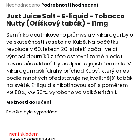
Průměrné
Neohodnoceno
Podrobnosti hodnocení
a
hodnocení
j
Just Juice Salt - E-liquid - Tobacco
produktu
Nutty (Oříškový tabák) - 11mg
í
je
0,0
t
Semínko doutníkového průmyslu v Nikaragui bylo
z
?
5
ve skutečnosti zaseto na Kubě. Na počátku
hvězdiček.
revoluce v 60. letech 20. století začali velcí
výrobci doutníků z této ostrovní země hledat
novou půdu, která by podpořila jejich řemeslo. V
Nikaragui našli "druhý příchod Kuby", který dnes
HLEDAT
podle mnohých představuje nejkvalitnější tabák
na světě.
E-liquid
s nikotinovou solí s poměrem
PG
50%,
VG
50%. Vyrobeno ve Velké Británii.
D
Možnosti doručení
o
Položka byla vyprodána…
p
o
r
u
Není skladem