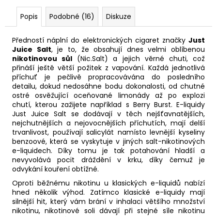
Popis
Podobné (16)
Diskuze
Předností náplní do elektronických cigaret značky
Just
Juice Salt
, je to, že obsahují dnes velmi oblíbenou
nikotinovou sůl
(Nic.Salt) a jejich věrné chuti, což
přináší ještě větší požitek z vapování. Každá jednotlivá
příchuť je pečlivě propracovávána do posledního
detailu, dokud nedosáhne bodu dokonalosti, od chutné
ostré osvěžující oceňované limonády až po explozi
chutí, kterou zažijete například s Berry Burst. E-liquidy
Just Juice Salt se dodávají v těch nejšťavnatějších,
nejchutnějších a nejovocnějších příchutích, mají delší
trvanlivost, používají salicylát namísto levnější kyseliny
benzoové, která se vyskytuje v jiných salt-nikotinových
e-liquidech. Díky tomu je tak potahování hladší a
nevyvolává pocit dráždění v krku, díky čemuž je
odvykání kouření obtížné.
Oproti běžnému nikotinu u klasických e-liquidů nabízí
hned několik výhod. Zatímco klasické e-liquidy mají
silnější hit, který vám brání v inhalaci většího množství
nikotinu, nikotinové soli dávají při stejné síle nikotinu