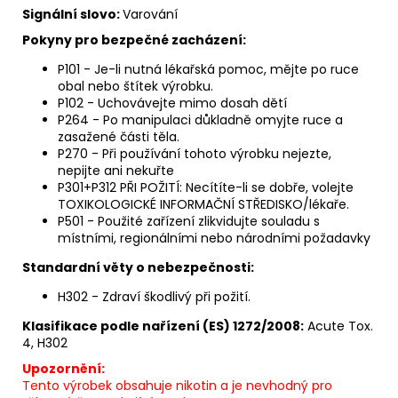
Signální slovo:
Varování
Pokyny pro bezpečné zacházení:
P101 - Je-li nutná lékařská pomoc, mějte po ruce
obal nebo štítek výrobku.
P102 - Uchovávejte mimo dosah dětí
P264 - Po manipulaci důkladně omyjte ruce a
zasažené části těla.
P270 - Při používání tohoto výrobku nejezte,
nepijte ani nekuřte
P301+P312 PŘI POŽITÍ: Necítíte-li se dobře, volejte
TOXIKOLOGICKÉ INFORMAČNÍ STŘEDISKO/lékaře.
P501 - Použité zařízení zlikvidujte souladu s
místními, regionálními nebo národními požadavky
Standardní věty o nebezpečnosti:
H302 - Zdraví škodlivý při požití.
Klasifikace podle nařízení (ES) 1272/2008:
Acute Tox.
4, H302
Upozornění:
Tento výrobek obsahuje nikotin a je nevhodný pro