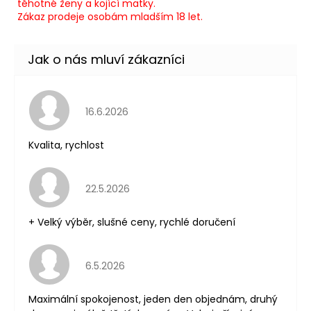
těhotné ženy a kojící matky.
Zákaz prodeje osobám mladším 18 let.
Hodnocení obchodu je 5 z 5 hvězdiček.
16.6.2026
Kvalita, rychlost
Hodnocení obchodu je 5 z 5 hvězdiček.
22.5.2026
+ Velký výběr, slušné ceny, rychlé doručení
Hodnocení obchodu je 5 z 5 hvězdiček.
6.5.2026
Maximální spokojenost, jeden den objednám, druhý