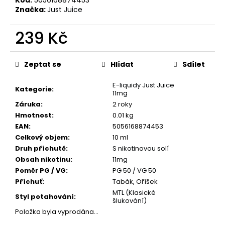
č
Kód:
5056168874453
Značka:
Just Juice
u
j
239 Kč
e
m
Měrná
e
cena:
Zeptat se
Hlídat
Sdílet
E-liquidy Just Juice
JOYETECH
Kategorie
:
11mg
BF
SS316
Záruka
:
2 roky
ATOMIZER
Hmotnost
:
0.01 kg
0,6OHM
EAN
:
5056168874453
48
Celkový objem
:
10 ml
Kč
Druh příchutě
:
S nikotinovou solí
Obsah nikotinu
:
11mg
Poměr PG / VG
:
PG 50 / VG 50
Příchuť
:
Tabák, Oříšek
MTL (Klasické
Styl potahování
:
šlukování)
Položka byla vyprodána…