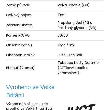
Země původu
Velká Británie (GB)
Celkový objem
10ml
Propylenglykol (
PG
),
Základní složení
Rostlinný
glycerol
(
VG
)
Poměr
PG/VG
50/50
Obsah nikotinu
11mg / 1ml
Obchodní název
Just Juice Salt
Tobacco Nutty Caramel
Příchuť (
Aroma
)
(Oříškový tabák s
karamelem)
Vyrobeno ve Velké
Británii
Výroba náplní Just Juice
probíhá ve Velké Británii za