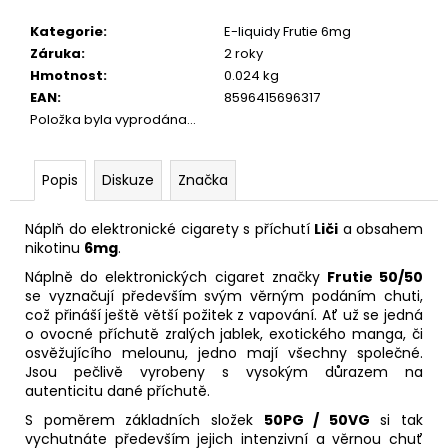
č
u
Kategorie
:
E-liquidy Frutie 6mg
j
Záruka
:
2 roky
e
Hmotnost
:
0.024 kg
m
EAN
:
8596415696317
e
Položka byla vyprodána…
DEKANG
Popis
Diskuze
Značka
DESERT
SHIP
10ML
Náplň do elektronické cigarety s příchutí
Liči
a obsahem
18MG
nikotinu
6mg
.
169
Náplně do elektronických cigaret značky
Frutie 50/50
Kč
se vyznačují především svým věrným podáním chuti,
Původně:
což přináší ještě větší požitek z vapování. Ať už se jedná
195
Kč
o ovocné příchutě zralých jablek, exotického manga, či
osvěžujícího melounu, jedno mají všechny společné.
Jsou pečlivě vyrobeny s vysokým důrazem na
autenticitu dané příchutě.
S poměrem základních složek
50PG / 50VG
si tak
vychutnáte především jejich intenzivní a věrnou chuť