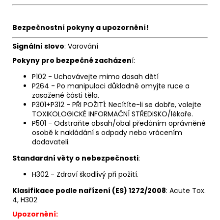
Bezpečnostní pokyny a upozornění!
Signální slovo
: Varování
Pokyny pro bezpečné zacházen
í:
P102 - Uchovávejte mimo dosah dětí
P264 - Po manipulaci důkladně omyjte ruce a
zasažené části těla.
P301+P312 - PŘI POŽITÍ: Necítíte-li se dobře, volejte
TOXIKOLOGICKÉ INFORMAČNÍ STŘEDISKO/lékaře.
P501 - Odstraňte obsah/obal předáním oprávněné
osobě k nakládání s odpady nebo vrácením
dodavateli.
Standardní věty o nebezpečnosti
:
H302 - Zdraví škodlivý při požití.
Klasifikace podle nařízení (ES) 1272/2008
: Acute Tox.
4, H302
Upozornění: