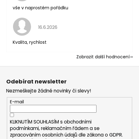
vše v naprostém pořádku
Hodnocení obchodu je 5 z 5 hvězdiček.
16.6.2026
Kvalita, rychlost
Zobrazit další hodnocení
Z
á
Odebírat newsletter
p
Nezmeškejte žádné novinky či slevy!
a
t
E-mail
í
KLIKNUTÍM SOUHLASÍM s
obchodními
podmínkami,
reklamačním řádem a se
zpracováním osobních údajů dle zákona o
GDPR
.