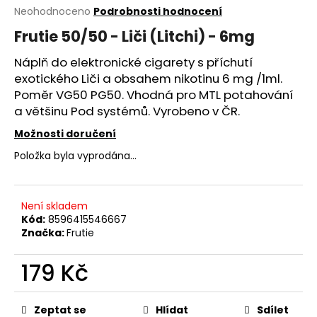
Průměrné
Neohodnoceno
Podrobnosti hodnocení
a
hodnocení
j
Frutie 50/50 - Liči (Litchi) - 6mg
produktu
í
je
Náplň do elektronické cigarety s příchutí
0,0
t
exotického Liči a obsahem nikotinu 6 mg /1ml.
z
?
5
Poměr VG50 PG50. Vhodná pro
MTL
potahování
hvězdiček.
a většinu Pod systémů. Vyrobeno v ČR.
Možnosti doručení
Položka byla vyprodána…
HLEDAT
Není skladem
Kód:
8596415546667
D
Značka:
Frutie
o
p
179 Kč
o
r
Měrná
u
cena:
Zeptat se
Hlídat
Sdílet