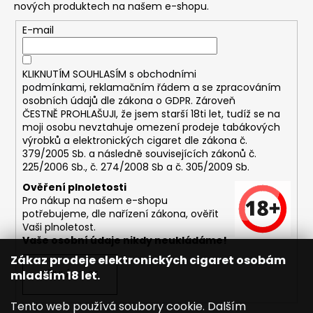
nových produktech na našem e-shopu.
E-mail
KLIKNUTÍM SOUHLASÍM s
obchodními
podmínkami,
reklamačním řádem a se zpracováním
osobních údajů dle zákona o
GDPR
. Zároveň
ČESTNĚ PROHLAŠUJI, že jsem starší 18ti let, tudíž se na
moji osobu nevztahuje omezení prodeje tabákových
výrobků a elektronických cigaret dle zákona č.
379/2005 Sb. a následně souvisejících zákonů č.
225/2006 Sb., č. 274/2008 Sb a č. 305/2009 Sb.
Ověření plnoletosti
Pro nákup na našem e-shopu
potřebujeme, dle nařízení zákona, ověřit
Vaši plnoletost.
Vaše osobní údaje nikdy neukládáme!
Zákaz prodeje elektronických cigaret osobám
mladším 18 let.
PŘIHLÁSIT SE
Tento web používá soubory cookie. Dalším