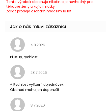
Tento výrobek obsahuje nikotin a je nevhodný pro
těhotné ženy a kojící matky.
Zákaz prodeje osobám mladším 18 let.
Hodnocení obchodu je 5 z 5 hvězdiček.
4.8.2026
Přístup, rychlost
Hodnocení obchodu je 5 z 5 hvězdiček.
28.7.2026
+ Rychlost vyřízení objednávek
Obchod mohu jen doporučit
Hodnocení obchodu je 5 z 5 hvězdiček.
8.7.2026