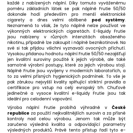
každé z nabízených náplní. Díky tomuto vyváženému
poměru základních látek se pak náplně Frutie 50/50
dokonale hodí především pro menší elektronické
cigarety a dnes velmi oblíbené
pod systémy
.
Neznamená to však, že tyto náplně nelze používat ve
výkonných elektronických cigaretách. E-liquidy Frutie
jsou nabízeny v různých intenzitách obsaženého
nikotinu, případně lze zakoupit i náplně beznikotinové. Na
své si tak přijdou všichni vyznavači ovocných příchutí.
Vysokou přidanou hodnotu náplní Frutie 50/50 nezajišťují
jen kvalitní suroviny použité k jejich výrobě, ale také
samotné výrobní postupy, které za jejich výrobou stojí.
Náplně Frutie jsou vyvíjeny v moderních laboratořích, a
to za velmi přísných hygienických podmínek. To vše je
pak zárukou nejvyšší kvality splňující striktní pravidla a
certifikace pro vstup na celý evropský trh. Chuťově
jedinečné a vysoce kvalitní e-liquidy Frutie jsou tak
ideální pro celodenní vapování.
Výroba náplní Frutie probíhá výhradně v
České
republice
za použití nejkvalitnějších surovin a za přísné
kontroly nad celou výrobou. Jenom tak může být
zaručena výsledná kvalita a odpovídající parametry
výsledných produktů. Právě tento přístup řadí tyto e-