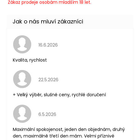
Zákaz prodeje osobám mladším 18 let.
Hodnocení obchodu je 5 z 5 hvězdiček.
16.6.2026
Kvalita, rychlost
Hodnocení obchodu je 5 z 5 hvězdiček.
22.5.2026
+ Velký výběr, slušné ceny, rychlé doručení
Hodnocení obchodu je 5 z 5 hvězdiček.
6.5.2026
Maximální spokojenost, jeden den objednám, druhý
den, maximálně třetí den mám. Velmi příznivé