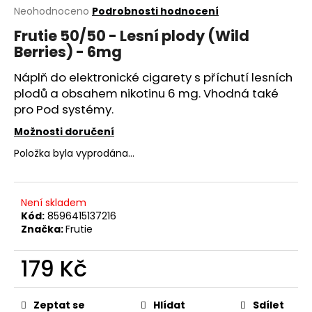
Průměrné
Neohodnoceno
Podrobnosti hodnocení
a
hodnocení
j
Frutie 50/50 - Lesní plody (Wild
produktu
Berries) - 6mg
í
je
0,0
t
Náplň do elektronické cigarety s příchutí lesních
z
?
5
plodů a obsahem nikotinu 6 mg. Vhodná také
hvězdiček.
pro Pod systémy.
Možnosti doručení
Položka byla vyprodána…
HLEDAT
Není skladem
Kód:
8596415137216
D
Značka:
Frutie
o
p
179 Kč
o
r
Měrná
u
cena:
Zeptat se
Hlídat
Sdílet