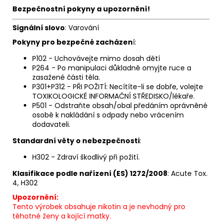
Bezpečnostní pokyny a upozornění!
Signální slovo
: Varování
Pokyny pro bezpečné zacházen
í:
P102 - Uchovávejte mimo dosah dětí
P264 - Po manipulaci důkladně omyjte ruce a
zasažené části těla.
P301+P312 - PŘI POŽITÍ: Necítíte-li se dobře, volejte
TOXIKOLOGICKÉ INFORMAČNÍ STŘEDISKO/lékaře.
P501 - Odstraňte obsah/obal předáním oprávněné
osobě k nakládání s odpady nebo vrácením
dodavateli.
Standardní věty o nebezpečnosti
:
H302 - Zdraví škodlivý při požití.
Klasifikace podle nařízení (ES) 1272/2008
: Acute Tox.
4, H302
Upozornění:
Tento výrobek obsahuje nikotin a je nevhodný pro
těhotné ženy a kojící matky.