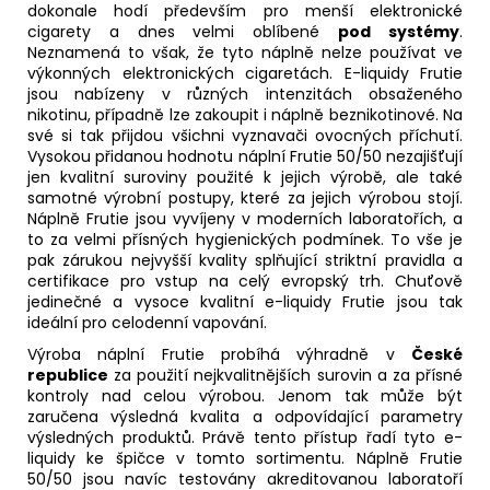
dokonale hodí především pro menší elektronické
cigarety a dnes velmi oblíbené
pod systémy
.
Neznamená to však, že tyto náplně nelze používat ve
výkonných elektronických cigaretách. E-liquidy Frutie
jsou nabízeny v různých intenzitách obsaženého
nikotinu, případně lze zakoupit i náplně beznikotinové. Na
své si tak přijdou všichni vyznavači ovocných příchutí.
Vysokou přidanou hodnotu náplní Frutie 50/50 nezajišťují
jen kvalitní suroviny použité k jejich výrobě, ale také
samotné výrobní postupy, které za jejich výrobou stojí.
Náplně Frutie jsou vyvíjeny v moderních laboratořích, a
to za velmi přísných hygienických podmínek. To vše je
pak zárukou nejvyšší kvality splňující striktní pravidla a
certifikace pro vstup na celý evropský trh. Chuťově
jedinečné a vysoce kvalitní e-liquidy Frutie jsou tak
ideální pro celodenní vapování.
Výroba náplní Frutie probíhá výhradně v
České
republice
za použití nejkvalitnějších surovin a za přísné
kontroly nad celou výrobou. Jenom tak může být
zaručena výsledná kvalita a odpovídající parametry
výsledných produktů. Právě tento přístup řadí tyto e-
liquidy ke špičce v tomto sortimentu. Náplně Frutie
50/50 jsou navíc testovány akreditovanou laboratoří