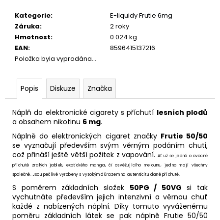
č
u
Kategorie
:
E-liquidy Frutie 6mg
j
Záruka
:
2 roky
e
Hmotnost
:
0.024 kg
m
EAN
:
8596415137216
e
Položka byla vyprodána…
DEKANG
Popis
Diskuze
Značka
MENTOL
10ML
6MG
Náplň do elektronické cigarety s příchutí
lesních plodů
a obsahem nikotinu
6 mg
.
169
Kč
Náplně do elektronických cigaret značky
Frutie 50/50
Původně:
se vyznačují především svým věrným podáním chuti,
195
což přináší ještě větší požitek z vapování.
Kč
Ať už se jedná o ovocné
příchutě zralých jablek, exotického manga, či osvěžujícího melounu, jedno mají všechny
společné. Jsou pečlivě vyrobeny s vysokým důrazem na autenticitu dané příchutě.
S poměrem základních složek
50PG / 50VG
si tak
vychutnáte především jejich intenzivní a věrnou chuť
každé z nabízených náplní. Díky tomuto vyváženému
poměru základních látek se pak náplně Frutie 50/50