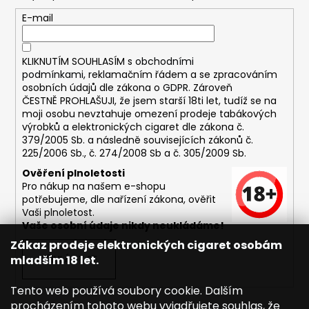
E-mail
KLIKNUTÍM SOUHLASÍM s
obchodními
podmínkami,
reklamačním řádem a se zpracováním
osobních údajů dle zákona o
GDPR
. Zároveň
ČESTNĚ PROHLAŠUJI, že jsem starší 18ti let, tudíž se na
moji osobu nevztahuje omezení prodeje tabákových
výrobků a elektronických cigaret dle zákona č.
379/2005 Sb. a následně souvisejících zákonů č.
225/2006 Sb., č. 274/2008 Sb a č. 305/2009 Sb.
Ověření plnoletosti
Pro nákup na našem e-shopu
potřebujeme, dle nařízení zákona, ověřit
Vaši plnoletost.
Vaše osobní údaje nikdy neukládáme!
Zákaz prodeje elektronických cigaret osobám
mladším 18 let.
PŘIHLÁSIT SE
Tento web používá soubory cookie. Dalším
procházením tohoto webu vyjadřujete souhlas, že