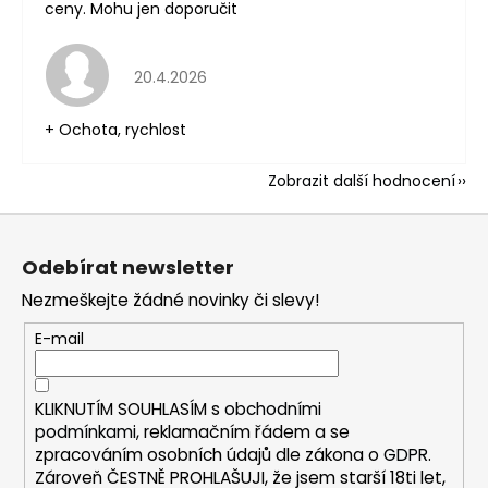
ceny. Mohu jen doporučit
Hodnocení obchodu je 5 z 5 hvězdiček.
20.4.2026
+ Ochota, rychlost
Zobrazit další hodnocení
Z
á
Odebírat newsletter
p
Nezmeškejte žádné novinky či slevy!
a
t
E-mail
í
KLIKNUTÍM SOUHLASÍM s
obchodními
podmínkami,
reklamačním řádem a se
zpracováním osobních údajů dle zákona o
GDPR
.
Zároveň ČESTNĚ PROHLAŠUJI, že jsem starší 18ti let,