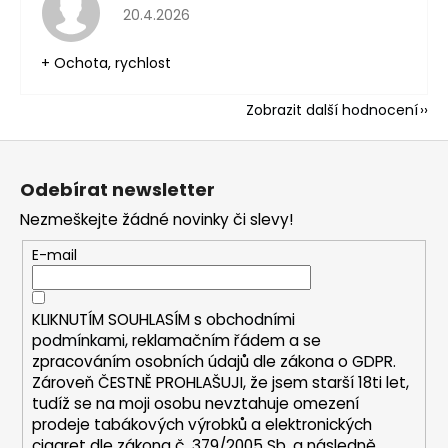
Hodnocení obchodu je 5 z 5 hvězdiček.
20.4.2026
+ Ochota, rychlost
Zobrazit další hodnocení
Z
á
Odebírat newsletter
p
Nezmeškejte žádné novinky či slevy!
a
t
E-mail
í
KLIKNUTÍM SOUHLASÍM s
obchodními
podmínkami,
reklamačním řádem a se
zpracováním osobních údajů dle zákona o
GDPR
.
Zároveň ČESTNĚ PROHLAŠUJI, že jsem starší 18ti let,
tudíž se na moji osobu nevztahuje omezení
prodeje tabákových výrobků a elektronických
cigaret dle zákona č. 379/2005 Sb. a následně