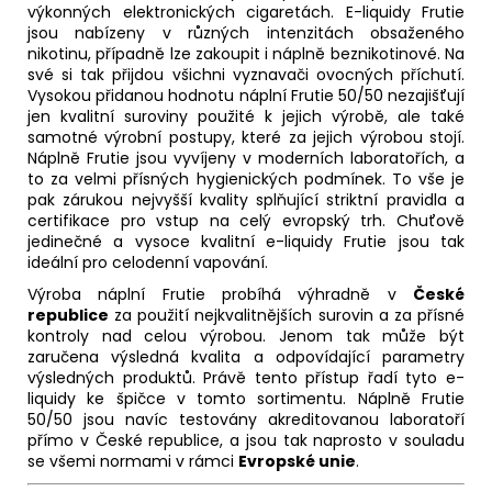
výkonných elektronických cigaretách. E-liquidy Frutie
jsou nabízeny v různých intenzitách obsaženého
nikotinu, případně lze zakoupit i náplně beznikotinové. Na
své si tak přijdou všichni vyznavači ovocných příchutí.
Vysokou přidanou hodnotu náplní Frutie 50/50 nezajišťují
jen kvalitní suroviny použité k jejich výrobě, ale také
samotné výrobní postupy, které za jejich výrobou stojí.
Náplně Frutie jsou vyvíjeny v moderních laboratořích, a
to za velmi přísných hygienických podmínek. To vše je
pak zárukou nejvyšší kvality splňující striktní pravidla a
certifikace pro vstup na celý evropský trh. Chuťově
jedinečné a vysoce kvalitní e-liquidy Frutie jsou tak
ideální pro celodenní vapování.
Výroba náplní Frutie probíhá výhradně v
České
republice
za použití nejkvalitnějších surovin a za přísné
kontroly nad celou výrobou. Jenom tak může být
zaručena výsledná kvalita a odpovídající parametry
výsledných produktů. Právě tento přístup řadí tyto e-
liquidy ke špičce v tomto sortimentu. Náplně Frutie
50/50 jsou navíc testovány akreditovanou laboratoří
přímo v České republice, a jsou tak naprosto v souladu
se všemi normami v rámci
Evropské unie
.