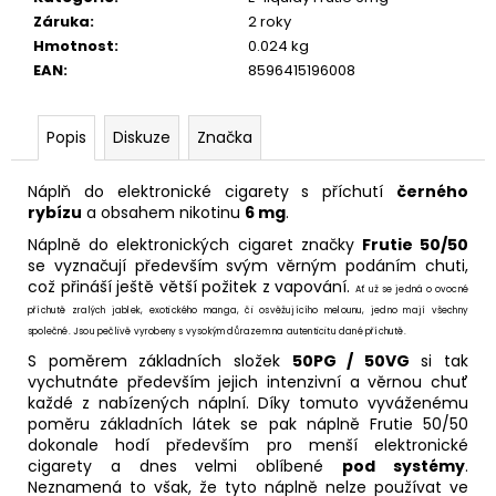
č
Záruka
:
2 roky
u
Hmotnost
:
0.024 kg
j
EAN
:
8596415196008
e
m
e
Popis
Diskuze
Značka
DEKANG
Náplň do elektronické cigarety s příchutí
černého
DESERT
rybízu
a obsahem nikotinu
6 mg
.
SHIP
Náplně do elektronických cigaret značky
Frutie 50/50
10ML
18MG
se vyznačují především svým věrným podáním chuti,
což přináší ještě větší požitek z vapování.
Ať už se jedná o ovocné
169
Kč
příchutě zralých jablek, exotického manga, či osvěžujícího melounu, jedno mají všechny
Původně:
společné. Jsou pečlivě vyrobeny s vysokým důrazem na autenticitu dané příchutě.
195
S poměrem základních složek
50PG / 50VG
si tak
Kč
vychutnáte především jejich intenzivní a věrnou chuť
každé z nabízených náplní. Díky tomuto vyváženému
poměru základních látek se pak náplně Frutie 50/50
dokonale hodí především pro menší elektronické
cigarety a dnes velmi oblíbené
pod systémy
.
Neznamená to však, že tyto náplně nelze používat ve