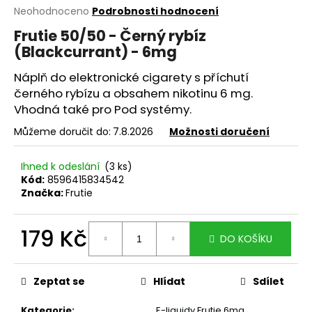
Průměrné
Neohodnoceno
Podrobnosti hodnocení
a
hodnocení
j
Frutie 50/50 - Černý rybíz
produktu
(Blackcurrant) - 6mg
í
je
0,0
t
Náplň do elektronické cigarety s příchutí
z
?
5
černého rybízu a obsahem nikotinu 6 mg.
hvězdiček.
Vhodná také pro Pod systémy.
Můžeme doručit do:
7.8.2026
Možnosti doručení
HLEDAT
Ihned k odeslání
(3 ks)
Kód:
8596415834542
Značka:
Frutie
D
179 Kč
o
DO KOŠÍKU
p
Měrná
o
cena:
r
Zeptat se
Hlídat
Sdílet
u
Kategorie
:
E-liquidy Frutie 6mg