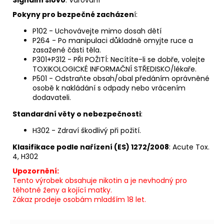
Signální slovo
: Varování
Pokyny pro bezpečné zacházen
í:
P102 - Uchovávejte mimo dosah dětí
P264 - Po manipulaci důkladně omyjte ruce a
zasažené části těla.
P301+P312 - PŘI POŽITÍ: Necítíte-li se dobře, volejte
TOXIKOLOGICKÉ INFORMAČNÍ STŘEDISKO/lékaře.
P501 - Odstraňte obsah/obal předáním oprávněné
osobě k nakládání s odpady nebo vrácením
dodavateli.
Standardní věty o nebezpečnosti
:
H302 - Zdraví škodlivý při požití.
Klasifikace podle nařízení (ES) 1272/2008
: Acute Tox.
4, H302
Upozornění:
Tento výrobek obsahuje nikotin a je nevhodný pro
těhotné ženy a kojící matky.
Zákaz prodeje osobám mladším 18 let.