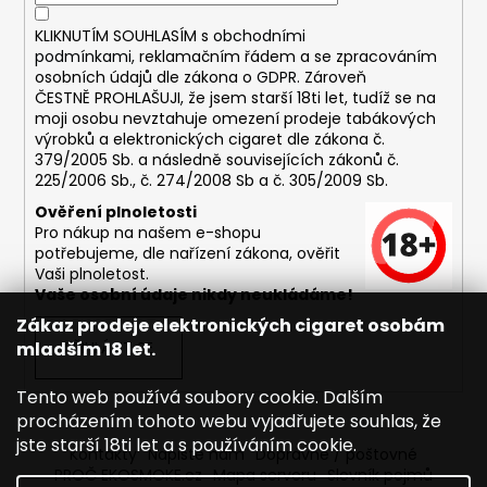
KLIKNUTÍM SOUHLASÍM s
obchodními
podmínkami,
reklamačním řádem a se zpracováním
osobních údajů dle zákona o
GDPR
. Zároveň
ČESTNĚ PROHLAŠUJI, že jsem starší 18ti let, tudíž se na
moji osobu nevztahuje omezení prodeje tabákových
výrobků a elektronických cigaret dle zákona č.
379/2005 Sb. a následně souvisejících zákonů č.
225/2006 Sb., č. 274/2008 Sb a č. 305/2009 Sb.
Ověření plnoletosti
Pro nákup na našem e-shopu
potřebujeme, dle nařízení zákona, ověřit
Vaši plnoletost.
Vaše osobní údaje nikdy neukládáme!
Zákaz prodeje elektronických cigaret osobám
mladším 18 let.
PŘIHLÁSIT SE
Tento web používá soubory cookie. Dalším
procházením tohoto webu vyjadřujete souhlas, že
jste starší 18ti let a s používáním cookie.
Kontakty
Napište nám
Dopravné / poštovné
PROČ EKOSMOKE.cz
Mapa serveru
Slovník pojmů