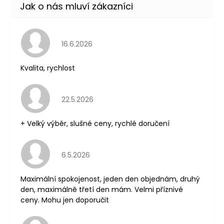
Hodnocení obchodu je 5 z 5 hvězdiček.
16.6.2026
Kvalita, rychlost
Hodnocení obchodu je 5 z 5 hvězdiček.
22.5.2026
+ Velký výběr, slušné ceny, rychlé doručení
Hodnocení obchodu je 5 z 5 hvězdiček.
6.5.2026
Maximální spokojenost, jeden den objednám, druhý
den, maximálně třetí den mám. Velmi příznivé
ceny. Mohu jen doporučit