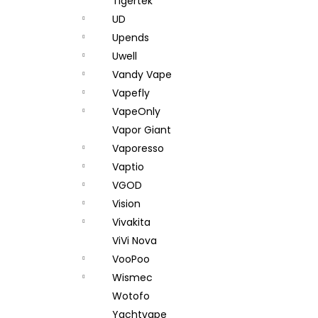
Tigertek
UD
Upends
Uwell
Vandy Vape
Vapefly
VapeOnly
Vapor Giant
Vaporesso
Vaptio
VGOD
Vision
Vivakita
ViVi Nova
VooPoo
Wismec
Wotofo
Yachtvape