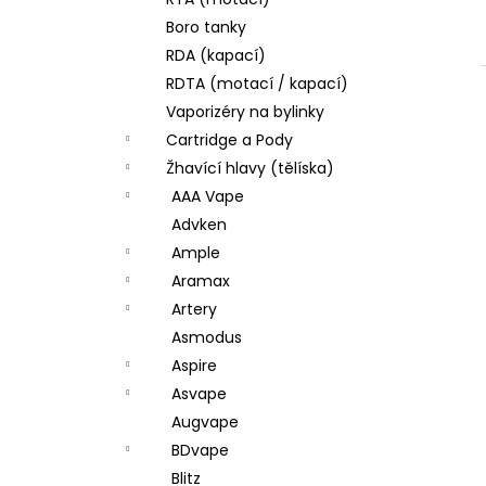
JOYETECH BF SS316 ATOMIZER 0,6OHM
l
Boro tanky
48 Kč
RDA (kapací)
RDTA (motací / kapací)
Vaporizéry na bylinky
Cartridge a Pody
Žhavící hlavy (tělíska)
AAA Vape
Advken
Ample
Aramax
Artery
Asmodus
Aspire
Asvape
Augvape
BDvape
Blitz