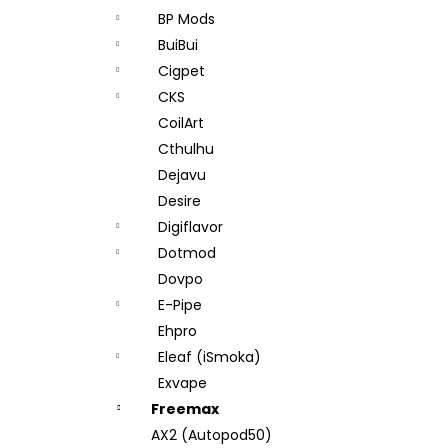
BP Mods
BuiBui
Cigpet
CKS
CoilArt
Cthulhu
Dejavu
Desire
Digiflavor
Dotmod
Dovpo
E-Pipe
Ehpro
Eleaf (iSmoka)
Exvape
Freemax
AX2 (Autopod50)