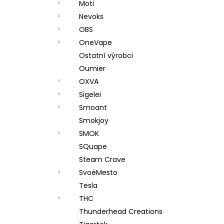
Moti
Nevoks
OBS
OneVape
Ostatní výrobci
Oumier
OXVA
Sigelei
Smoant
Smokjoy
SMOK
SQuape
Steam Crave
SvoëMesto
Tesla
THC
Thunderhead Creations