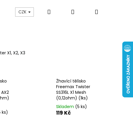
Hledat
Přihlášení
Nákupní
 nám
Obch. podmínky
Reklamace
Odstou
CZK
košík
ter X1, X2, X3
ísko
Žhavící tělísko
Freemax Twister
 AX2
SS316L X1 Mesh
ohm)
(0,12ohm) (1ks)
Skladem
(5 ks)
5 ks)
119 Kč
Následující