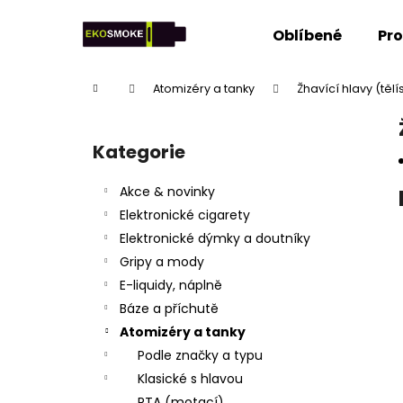
K
Přejít
na
o
Oblíbené
Pr
obsah
Zpět
Zpět
š
do
do
í
Domů
Atomizéry a tanky
Žhavící hlavy (tělí
k
obchodu
obchodu
P
o
Kategorie
Přeskočit
s
kategorie
t
Akce & novinky
r
Elektronické cigarety
a
Elektronické dýmky a doutníky
n
Gripy a mody
n
E-liquidy, náplně
í
Báze a příchutě
p
Atomizéry a tanky
a
Podle značky a typu
n
Klasické s hlavou
e
RTA (motací)