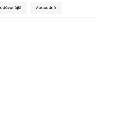
SHIP 10ML 18MG
rodávanější
Abecedně
č
SLEVA MIN. 2% PO
-ND-3996
Kód:
SN-ND-3434
REGISTRACI
emax
Žhavící tělísko Freemax
esh
Twister SS316L X1 Mesh
(0,12ohm) (1ks)
Skladem
(5 ks)
119 Kč
DO KOŠÍKU