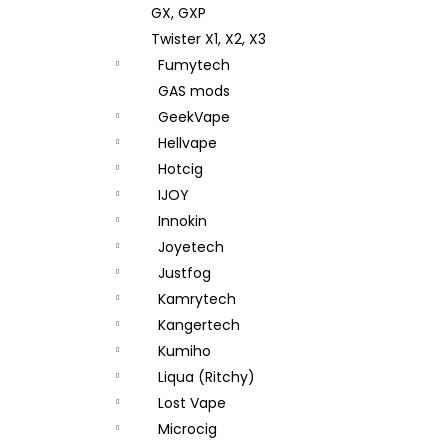
GX, GXP
Twister X1, X2, X3
Fumytech
GAS mods
GeekVape
Hellvape
Hotcig
IJOY
Innokin
Joyetech
Justfog
Kamrytech
Kangertech
Kumiho
Liqua (Ritchy)
Lost Vape
Microcig