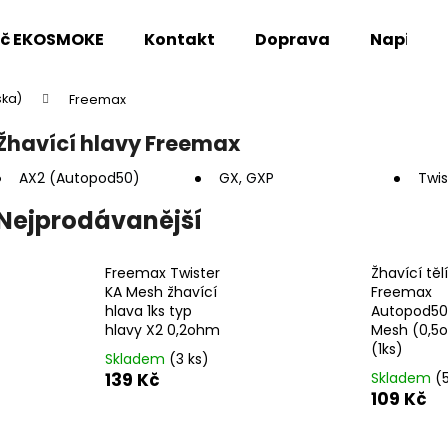
oč EKOSMOKE
Kontakt
Doprava
Napište
ska)
Freemax
Co potřebujete najít?
Žhavící hlavy Freemax
AX2 (Autopod50)
GX, GXP
Twis
HLEDAT
Nejprodávanější
Doporučujeme
Freemax Twister
Žhavící těl
KA Mesh žhavící
Freemax
hlava 1ks typ
Autopod50
hlavy X2 0,2ohm
Mesh (0,5
(1ks)
Skladem
(3 ks)
139 Kč
Skladem
(
109 Kč