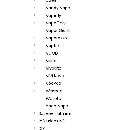
Uwell
Vandy Vape
Vapefly
VapeOnly
Vapor Giant
Vaporesso
Vaptio
VGOD
Vision
Vivakita
ViVi Nova
VooPoo
Wismec
Wotofo
Yachtvape
Baterie, nabíjení
Příslušenství
DIY