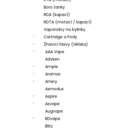
JOYETECH BF SS316 ATOMIZER 0,6OHM
l
Boro tanky
48 Kč
RDA (kapací)
RDTA (motací / kapací)
Vaporizéry na bylinky
Cartridge a Pody
Žhavící hlavy (tělíska)
AAA Vape
Advken
Ample
Aramax
Artery
Asmodus
Aspire
Asvape
Augvape
BDvape
Blitz