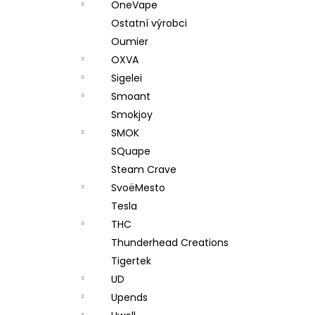
OneVape
Ostatní výrobci
Oumier
OXVA
Sigelei
Smoant
Smokjoy
SMOK
SQuape
Steam Crave
SvoëMesto
Tesla
THC
Thunderhead Creations
Tigertek
UD
Upends