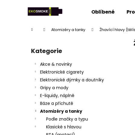
K
Přejít
na
o
Oblíbené
Pr
obsah
Zpět
Zpět
š
do
do
í
Domů
Atomizéry a tanky
Žhavící hlavy (tělí
k
obchodu
obchodu
P
o
Kategorie
Přeskočit
s
kategorie
t
Akce & novinky
r
Elektronické cigarety
a
Elektronické dýmky a doutníky
n
Gripy a mody
n
E-liquidy, náplně
í
Báze a příchutě
p
Atomizéry a tanky
a
Podle značky a typu
n
Klasické s hlavou
e
RTA (motací)