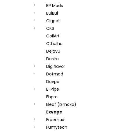
BP Mods
BuiBui
Cigpet
CKS
CoilArt
Cthulhu
Dejavu
Desire
Digiflavor
Dotmod
Dovpo
E-Pipe
Ehpro
Eleaf (iSmoka)
Exvape
Freemax
Fumytech