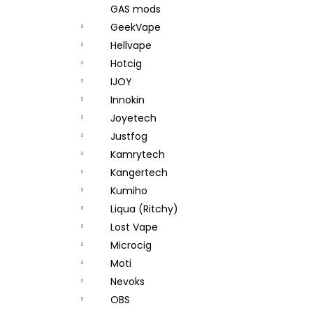
GAS mods
GeekVape
Hellvape
Hotcig
IJOY
Innokin
Joyetech
Justfog
Kamrytech
Kangertech
Kumiho
Liqua (Ritchy)
Lost Vape
Microcig
Moti
Nevoks
OBS