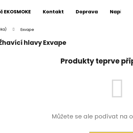
oč EKOSMOKE
Kontakt
Doprava
Napište
ska)
Exvape
Co potřebujete najít?
Žhavící hlavy Exvape
HLEDAT
Produkty teprve př
Doporučujeme
Můžete se ale podívat na o