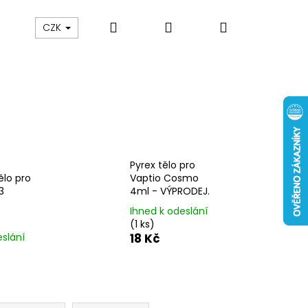
Hledat
Přihlášení
Nákupní
 nám
Obch. podmínky
Reklamace
Odstou
CZK
košík
Pyrex tělo pro
ělo pro
Vaptio Cosmo
3
4ml - VÝPRODEJ.
Ihned k odeslání
(1 ks)
eslání
18 Kč
Následující