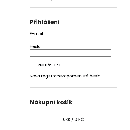
Přihlášení
E-mail
Heslo
PŘIHLÁSIT SE
Nová registrace
Zapomenuté heslo
Nákupní košík
0
KS /
0 KČ