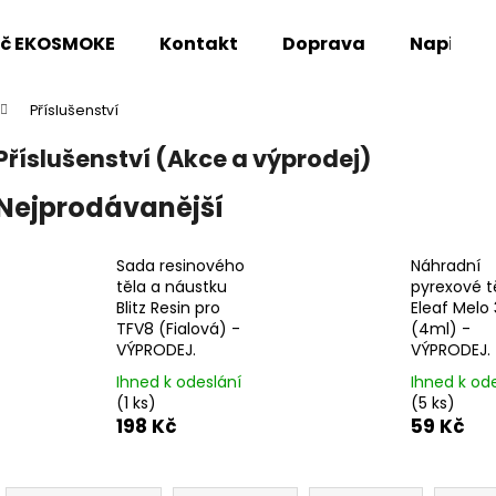
oč EKOSMOKE
Kontakt
Doprava
Napište
Příslušenství
Co potřebujete najít?
Příslušenství (Akce a výprodej)
Nejprodávanější
HLEDAT
Sada resinového
Náhradní
těla a náustku
pyrexové t
Doporučujeme
Blitz Resin pro
Eleaf Melo 
TFV8 (Fialová) -
(4ml) -
VÝPRODEJ.
VÝPRODEJ.
Ihned k odeslání
Ihned k od
(1 ks)
(5 ks)
198 Kč
59 Kč
Ř