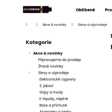
K
Přejít
na
o
Oblíbené
Pr
obsah
Zpět
Zpět
š
do
do
í
Domů
Akce & novinky
Slevy a výprodeje
k
obchodu
obchodu
P
o
Kategorie
Přeskočit
s
kategorie
t
Akce & novinky
r
Připravujeme do prodeje
a
Žhavé novinky
n
Slevy a výprodeje
n
Elektronické cigarety
í
2. jakost
p
Gripy a mody
a
E-liquidy, náplně
n
Báze a příchutě
e
Atomizéry a tanky