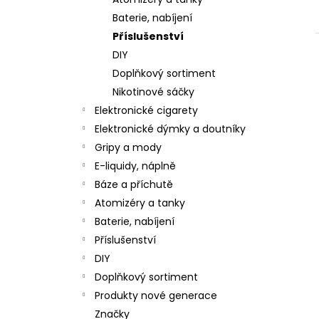
JOYETECH BF SS316 ATOMIZER 0,6OHM
l
Baterie, nabíjení
48 Kč
Příslušenství
DIY
Doplňkový sortiment
Nikotinové sáčky
Elektronické cigarety
Elektronické dýmky a doutníky
Gripy a mody
E-liquidy, náplně
Báze a příchutě
Atomizéry a tanky
Baterie, nabíjení
Příslušenství
DIY
Doplňkový sortiment
Produkty nové generace
Značky