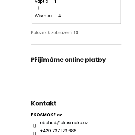
Vaptio
1
Wismec
4
Položek k zobrazení:
10
Přijímáme online platby
Kontakt
EKOSMOKE.cz
obchod
@
ekosmoke.cz
+420 737 123 688