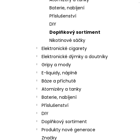
JOYETECH BF SS316 ATOMIZER 0,6OHM
l
Baterie, nabíjení
48 Kč
Příslušenství
DIY
Doplňkový sortiment
Nikotinové sáčky
Elektronické cigarety
Elektronické dýmky a doutníky
Gripy a mody
E-liquidy, náplně
Báze a příchutě
Atomizéry a tanky
Baterie, nabíjení
Příslušenství
DIY
Doplňkový sortiment
Produkty nové generace
Značky