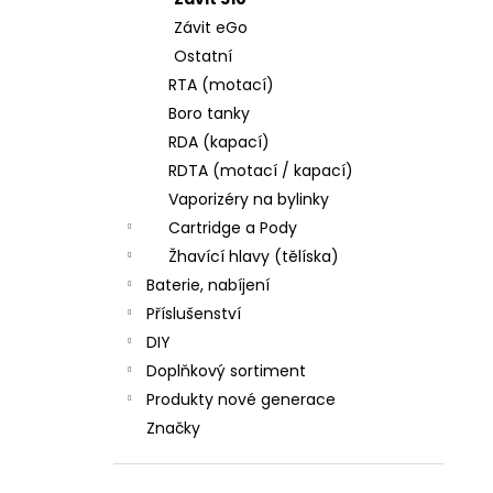
JOYETECH BF SS316 ATOMIZER 0,6OHM
l
Závit eGo
48 Kč
Ostatní
RTA (motací)
Boro tanky
RDA (kapací)
RDTA (motací / kapací)
Vaporizéry na bylinky
Cartridge a Pody
Žhavící hlavy (tělíska)
Baterie, nabíjení
Příslušenství
DIY
Doplňkový sortiment
Produkty nové generace
Značky