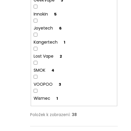
GeekVape
3
Innokin
5
Joyetech
6
Kangertech
1
Lost Vape
2
SMOK
4
VOOPOO
3
Wismec
1
Položek k zobrazení:
38