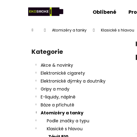
K
Přejít
na
o
Oblíbené
Pr
obsah
Zpět
Zpět
š
do
do
í
Domů
Atomizéry a tanky
Klasické s hlavou
k
obchodu
obchodu
P
o
Kategorie
Přeskočit
s
kategorie
t
Akce & novinky
r
Elektronické cigarety
a
Elektronické dýmky a doutníky
n
Gripy a mody
n
E-liquidy, náplně
í
Báze a příchutě
p
Atomizéry a tanky
a
Podle značky a typu
n
Klasické s hlavou
e
Závit 510