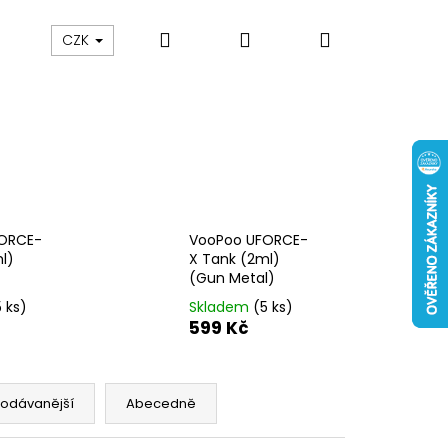
Hledat
Přihlášení
Nákupní
 nám
Obch. podmínky
Reklamace
Odstou
CZK
košík
ORCE-
VooPoo UFORCE-
l)
X Tank (2ml)
(Gun Metal)
5 ks)
Skladem
(5 ks)
599 Kč
Následující
rodávanější
Abecedně