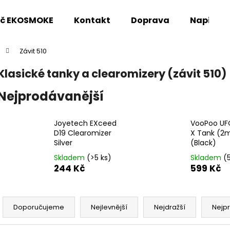
oč EKOSMOKE
Kontakt
Doprava
Napište
Závit 510
Co potřebujete najít?
Klasické tanky a clearomizery (závit 510)
Nejprodávanější
HLEDAT
Joyetech EXceed
VooPoo UF
D19 Clearomizer
X Tank (2m
Doporučujeme
Silver
(Black)
Skladem
(>5 ks)
Skladem
(
244 Kč
599 Kč
Ř
a
Doporučujeme
Nejlevnější
Nejdražší
Nejp
z