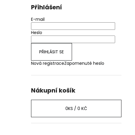
Přihlášení
E-mail
Heslo
PŘIHLÁSIT SE
Nová registrace
Zapomenuté heslo
Nákupní košík
0
KS /
0 KČ