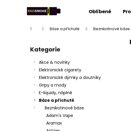
K
Přejít
na
o
Oblíbené
Pr
obsah
Zpět
Zpět
š
do
do
í
Domů
Báze a příchutě
Beznikotinové báze
k
obchodu
obchodu
P
o
Kategorie
Přeskočit
s
kategorie
t
Akce & novinky
r
Elektronické cigarety
a
Elektronické dýmky a doutníky
n
Gripy a mody
n
E-liquidy, náplně
í
Báze a příchutě
p
Beznikotinové báze
a
Adam's Vape
n
Aramax
e
ArtVap