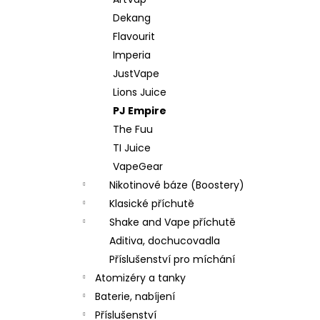
JOYETECH BF SS316 ATOMIZER 0,6OHM
l
Dekang
48 Kč
Flavourit
Imperia
JustVape
Lions Juice
PJ Empire
The Fuu
TI Juice
VapeGear
Nikotinové báze (Boostery)
Klasické příchutě
Shake and Vape příchutě
Aditiva, dochucovadla
Příslušenství pro míchání
Atomizéry a tanky
Baterie, nabíjení
Příslušenství