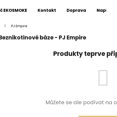
oč EKOSMOKE
Kontakt
Doprava
Napište
PJ Empire
Co potřebujete najít?
Beznikotinové báze - PJ Empire
HLEDAT
Produkty teprve př
Doporučujeme
Můžete se ale podívat na o