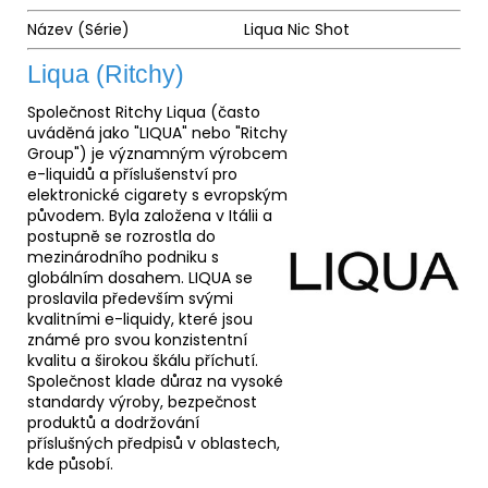
Název (Série)
Liqua Nic Shot
Liqua (Ritchy)
Společnost Ritchy Liqua (často
uváděná jako "LIQUA" nebo "Ritchy
Group") je významným výrobcem
e-liquidů a příslušenství pro
elektronické cigarety s evropským
původem. Byla založena v Itálii a
postupně se rozrostla do
mezinárodního podniku s
globálním dosahem. LIQUA se
proslavila především svými
kvalitními e-liquidy, které jsou
známé pro svou konzistentní
kvalitu a širokou škálu příchutí.
Společnost klade důraz na vysoké
standardy výroby, bezpečnost
produktů a dodržování
příslušných předpisů v oblastech,
kde působí.