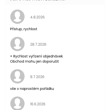
Hodnocení obchodu je 5 z 5 hvězdiček.
4.8.2026
Přístup, rychlost
Hodnocení obchodu je 5 z 5 hvězdiček.
28.7.2026
+ Rychlost vyřízení objednávek
Obchod mohu jen doporučit
Hodnocení obchodu je 5 z 5 hvězdiček.
8.7.2026
vše v naprostém pořádku
Hodnocení obchodu je 5 z 5 hvězdiček.
16.6.2026