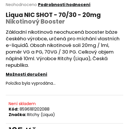
Průměrné
Neohodnoceno
Podrobnosti hodnocení
a
hodnocení
j
Liqua NIC SHOT - 70/30 - 20mg
produktu
Nikotinový Booster
í
je
0,0
t
Základní nikotinová neochucená
booster
báze
z
?
5
českého výrobce, určená pro míchání vlastních
hvězdiček.
e-liquidů. Obsah nikotinové soli 20mg / 1ml,
poměr
VG
a
PG
, 70VG / 30 PG. Celkový objem
náplně 10ml. Výrobce Ritchy (Liqua), Česká
republika.
HLEDAT
Možnosti doručení
Položka byla vyprodána…
D
o
p
Není skladem
Kód:
8596181202088
o
Značka:
Ritchy (Liqua)
r
u