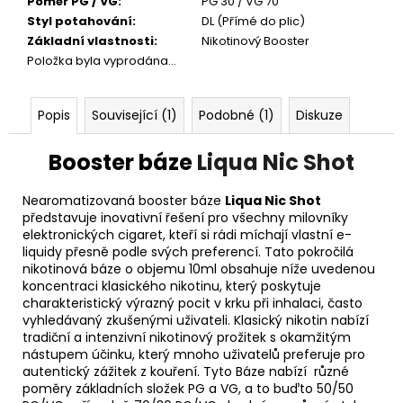
Poměr PG / VG
:
PG 30 / VG 70
Styl potahování
:
DL (Přímé do plic)
Základní vlastnosti
:
Nikotinový Booster
Položka byla vyprodána…
Popis
Související (1)
Podobné (1)
Diskuze
Booster
báze
Liqua Nic Shot
Nearomatizovaná booster báze
Liqua Nic Shot
představuje inovativní řešení pro všechny milovníky
elektronických cigaret, kteří si rádi míchají vlastní e-
liquidy přesně podle svých preferencí. Tato pokročilá
nikotinová báze o objemu 10ml obsahuje níže uvedenou
koncentraci klasického nikotinu, který poskytuje
charakteristický výrazný pocit v krku při inhalaci, často
vyhledávaný zkušenými uživateli. Klasický nikotin nabízí
tradiční a intenzivní nikotinový prožitek s okamžitým
nástupem účinku, který mnoho uživatelů preferuje pro
autentický zážitek z kouření. Tyto Báze nabízí různé
poměry základních složek
PG
a
VG
, a to buďto 50/50