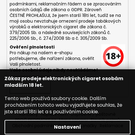
podmínkami,
reklamačním řádem a se zpracováním
osobních údajů dle zákona o
GDPR
. Zároveň
ČESTNĚ PROHLAŠUJI, že jsem starší 18ti let, tudíž se na
moji osobu nevztahuje omezení prodeje tabákových
výrobků a elektronických cigaret dle zákona č.
379/2005 Sb. a následně souvisejících zákonů č.
225/2006 Sb., č. 274/2008 Sb a č. 305/2009 Sb.
Ověření plnoletosti
Pro nákup na našem e-shopu
potřebujeme, dle nařízení zákona, ověřit
Vaši plnoletost.
Vaše osobní údaje nikdy neukládáme!
Zákaz prodeje elektronických cigaret osobám
mladším 18 let.
PŘIHLÁSIT SE
Tento web používá soubory cookie. Dalším
procházením tohoto webu vyjadřujete souhlas, že
jste starší 18ti let a s používáním cookie.
Kontakty
Napište nám
Dopravné / poštovné
PROČ EKOSMOKE.cz
Mapa serveru
Slovník pojmů
Obchodní podmínky
Prodávané značky
Reklamace
Nastavení