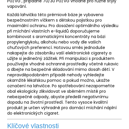
PG/VG
, případně 70/30 PG/VG vhodné pro různé styly
vapování.
Každá lahvička této prémiové báze je vybavena
bezpečnostním víčkem s dětskou pojistkou pro
maximální ochranu. Pro dosažení optimálního výsledku
při míchání vlastních e-liquidů doporučujeme
kombinovat s aromatickými koncentráty na bázi
propylenglykolu, alkoholu nebo vody dle vašich
chuťových preferencí. Hotovou směs jednoduše
nakapejte do zásobníku vaší elektronické cigarety a
užijte si jedinečný zážitek. Při manipulaci s produktem
používejte vhodné ochranné prostředky včetně rukavic
a dbejte na bezpečné skladování mimo dosah dětí. V
nepravděpodobném případě nehody vyhledejte
okamžitě lékařskou pomoc a pokud možno, ukažte
označení na lahvičce. Po spotřebování nezapomeňte
obal ekologicky zlikvidovat ve sběrném místě pro
nebezpečné odpady, abyste předešli negativnímu
dopadu na životní prostředí. Tento vysoce kvalitní
produkt je určen výhradně pro domácí míchání náplní
do elektronických cigaret.
Klíčové vlastnosti