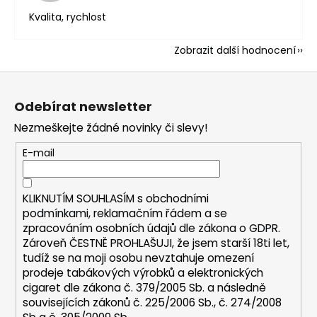
Kvalita, rychlost
Zobrazit další hodnocení
Z
á
Odebírat newsletter
p
Nezmeškejte žádné novinky či slevy!
a
t
E-mail
í
KLIKNUTÍM SOUHLASÍM s
obchodními
podmínkami,
reklamačním řádem a se
zpracováním osobních údajů dle zákona o
GDPR
.
Zároveň ČESTNĚ PROHLAŠUJI, že jsem starší 18ti let,
tudíž se na moji osobu nevztahuje omezení
prodeje tabákových výrobků a elektronických
cigaret dle zákona č. 379/2005 Sb. a následně
souvisejících zákonů č. 225/2006 Sb., č. 274/2008