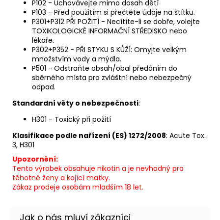
P102 - Uchovávejte mimo dosah dětí
P103 - Před použitím si přečtěte údaje na štítku.
P301+P312 PŘI POŽITÍ - Necítíte-li se dobře, volejte
TOXIKOLOGICKÉ INFORMAČNÍ STŘEDISKO nebo
lékaře.
P302+P352 - PŘI STYKU S KŮŽÍ: Omyjte velkým
množstvím vody a mýdla.
P501 - Odstraňte obsah/obal předáním do
sběrného místa pro zvláštní nebo nebezpečný
odpad.
Standardní věty o nebezpečnosti
:
H301 - Toxický při požití
Klasifikace podle nařízení (ES) 1272/2008
: Acute Tox.
3, H301
Upozornění:
Tento výrobek obsahuje nikotin a je nevhodný pro
těhotné ženy a kojící matky.
Zákaz prodeje osobám mladším 18 let.