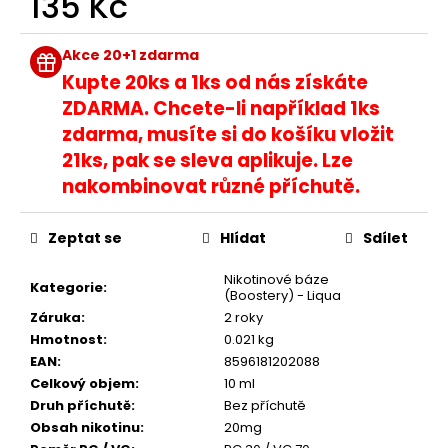
135 Kč
č
u
Měrná
j
cena:
Akce 20+1 zdarma
e
Kupte 20ks a 1ks od nás získáte
m
ZDARMA. Chcete-li například 1ks
e
zdarma, musíte si do košíku vložit
21ks, pak se sleva aplikuje. Lze
DEKANG
nakombinovat různé příchutě.
USA
MIX
10ML
Zeptat se
Hlídat
Sdílet
6MG
169
Nikotinové báze
Kč
Kategorie
:
(Boostery) - Liqua
Původně:
195
Záruka
:
2 roky
Kč
Hmotnost
:
0.021 kg
EAN
:
8596181202088
Celkový objem
:
10 ml
Druh příchutě
:
Bez příchutě
Obsah nikotinu
:
20mg