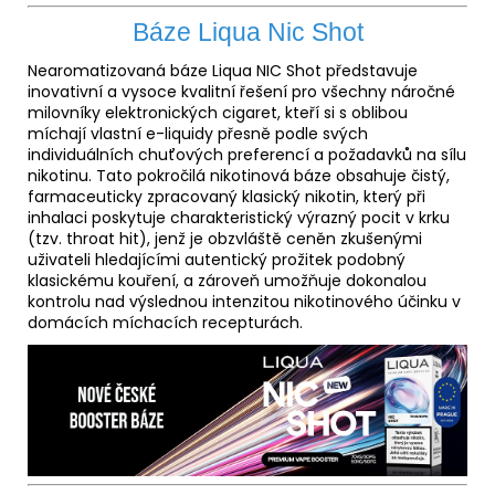
Báze Liqua Nic Shot
Nearomatizovaná báze Liqua NIC Shot představuje
inovativní a vysoce kvalitní řešení pro všechny náročné
milovníky elektronických cigaret, kteří si s oblibou
míchají vlastní e-liquidy přesně podle svých
individuálních chuťových preferencí a požadavků na sílu
nikotinu. Tato pokročilá nikotinová báze obsahuje čistý,
farmaceuticky zpracovaný klasický nikotin, který při
inhalaci poskytuje charakteristický výrazný pocit v krku
(tzv. throat hit), jenž je obzvláště ceněn zkušenými
uživateli hledajícími autentický prožitek podobný
klasickému kouření, a zároveň umožňuje dokonalou
kontrolu nad výslednou intenzitou nikotinového účinku v
domácích míchacích recepturách.